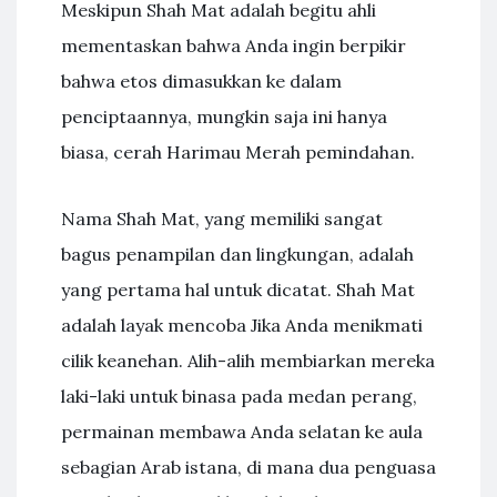
Meskipun Shah Mat adalah begitu ahli
mementaskan bahwa Anda ingin berpikir
bahwa etos dimasukkan ke dalam
penciptaannya, mungkin saja ini hanya
biasa, cerah Harimau Merah pemindahan.
Nama Shah Mat, yang memiliki sangat
bagus penampilan dan lingkungan, adalah
yang pertama hal untuk dicatat. Shah Mat
adalah layak mencoba Jika Anda menikmati
cilik keanehan. Alih-alih membiarkan mereka
laki-laki untuk binasa pada medan perang,
permainan membawa Anda selatan ke aula
sebagian Arab istana, di mana dua penguasa