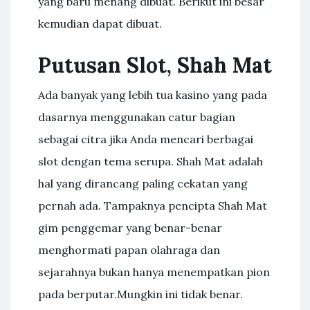
yang baru menang dibuat. Berikut ini besar
kemudian dapat dibuat.
Putusan Slot, Shah Mat
Ada banyak yang lebih tua kasino yang pada
dasarnya menggunakan catur bagian
sebagai citra jika Anda mencari berbagai
slot dengan tema serupa. Shah Mat adalah
hal yang dirancang paling cekatan yang
pernah ada. Tampaknya pencipta Shah Mat
gim penggemar yang benar-benar
menghormati papan olahraga dan
sejarahnya bukan hanya menempatkan pion
pada berputar.Mungkin ini tidak benar.