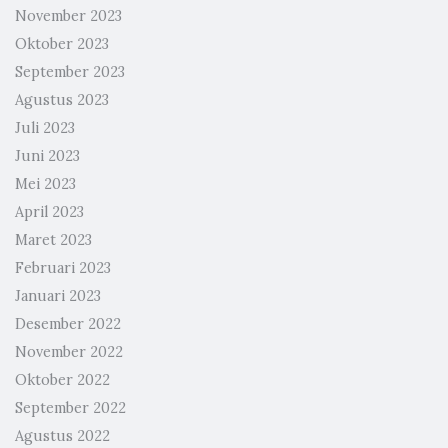
November 2023
Oktober 2023
September 2023
Agustus 2023
Juli 2023
Juni 2023
Mei 2023
April 2023
Maret 2023
Februari 2023
Januari 2023
Desember 2022
November 2022
Oktober 2022
September 2022
Agustus 2022