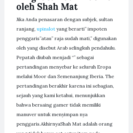
oleh Shah Mat
Jika Anda penasaran dengan subjek, sultan
ranjang,
upinslot
yang berarti” impoten
penggaris”atau” raja sudah mati,” digunakan
oleh yang disebut Arab selingkuh pendahulu.
Pepatah diubah menjadi “” sebagai
pertandingan menyebar ke seluruh Eropa
melalui Moor dan Semenanjung Iberia. The
pertandingan berakhir karena ini sebagian,
sejauh yang kami ketahui, menunjukkan
bahwa bersaing gamer tidak memiliki
manuver untuk menyimpan nya
penggaris.AkhirnyaShah Mat adalah orang