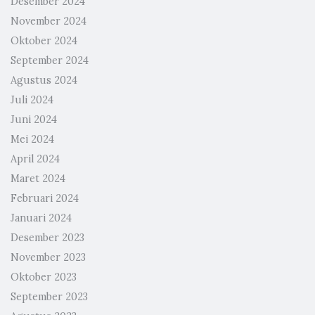
Desember 2024
November 2024
Oktober 2024
September 2024
Agustus 2024
Juli 2024
Juni 2024
Mei 2024
April 2024
Maret 2024
Februari 2024
Januari 2024
Desember 2023
November 2023
Oktober 2023
September 2023