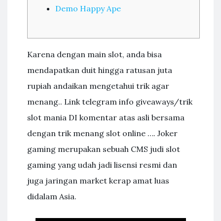
Demo Happy Ape
Karena dengan main slot, anda bisa
mendapatkan duit hingga ratusan juta
rupiah andaikan mengetahui trik agar
menang.. Link telegram info giveaways/trik
slot mania DI komentar atas asli bersama
dengan trik menang slot online …. Joker
gaming merupakan sebuah CMS judi slot
gaming yang udah jadi lisensi resmi dan
juga jaringan market kerap amat luas
didalam Asia.