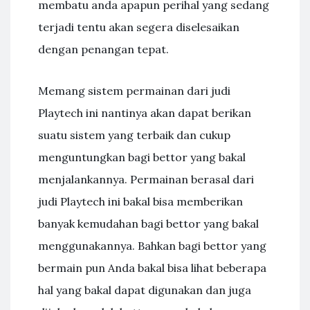
membatu anda apapun perihal yang sedang
terjadi tentu akan segera diselesaikan
dengan penangan tepat.
Memang sistem permainan dari judi
Playtech ini nantinya akan dapat berikan
suatu sistem yang terbaik dan cukup
menguntungkan bagi bettor yang bakal
menjalankannya. Permainan berasal dari
judi Playtech ini bakal bisa memberikan
banyak kemudahan bagi bettor yang bakal
menggunakannya. Bahkan bagi bettor yang
bermain pun Anda bakal bisa lihat beberapa
hal yang bakal dapat digunakan dan juga