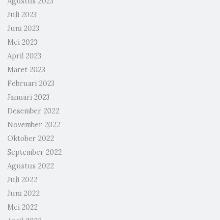
Agustus 2023
Juli 2023
Juni 2023
Mei 2023
April 2023
Maret 2023
Februari 2023
Januari 2023
Desember 2022
November 2022
Oktober 2022
September 2022
Agustus 2022
Juli 2022
Juni 2022
Mei 2022