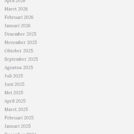
April 2026
Maret 2026
Februari 2026
Januari 2026
Desember 2025
November 2025
Oktober 2025
September 2025
Agustus 2025
Juli 2025
Juni 2025
Mei 2025
April 2025
Maret 2025
Februari 2025
Januari 2025