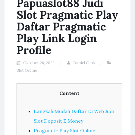
Papuaslot88 Judi
Slot Pragmatic Play
Daftar Pragmatic
Play Link Login
Profile
Oktober 28, 2022
Daniel Clark
Slot Online
Content
Langkah Mudah Daftar Di Web Judi
Slot Deposit E Money
Pragmatic Play Slot Online