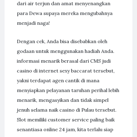
dari air terjun dan amat menyenangkan
para Dewa supaya mereka mengubahnya
menjadi naga!
Dengan cek, Anda bisa disebabkan oleh
godaan untuk menggunakan hadiah Anda.
informasi menarik berasal dari CMS judi
casino di internet sexy baccarat tersebut,
yakni terdapat agen cantik di mana
menyiapkan pelayanan taruhan perihal lebih
menarik, mengasyikan dan tidak simpel
jenuh selama naik casino di Pulau tersebut.
Slot memiliki customer service paling baik
senantiasa online 24 jam, kita terlalu siap