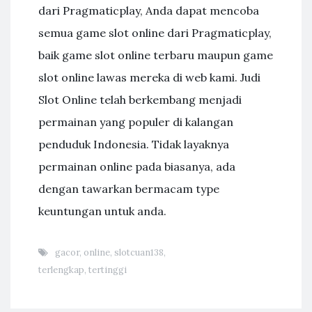
dari Pragmaticplay, Anda dapat mencoba
semua game slot online dari Pragmaticplay,
baik game slot online terbaru maupun game
slot online lawas mereka di web kami. Judi
Slot Online telah berkembang menjadi
permainan yang populer di kalangan
penduduk Indonesia. Tidak layaknya
permainan online pada biasanya, ada
dengan tawarkan bermacam type
keuntungan untuk anda.
gacor
,
online
,
slotcuan138
,
terlengkap
,
tertinggi