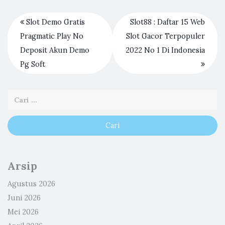
Slot Demo Gratis
Slot88 : Daftar 15 Web
Pragmatic Play No
Slot Gacor Terpopuler
Deposit Akun Demo
2022 No 1 Di Indonesia
Pg Soft
Arsip
Agustus 2026
Juni 2026
Mei 2026