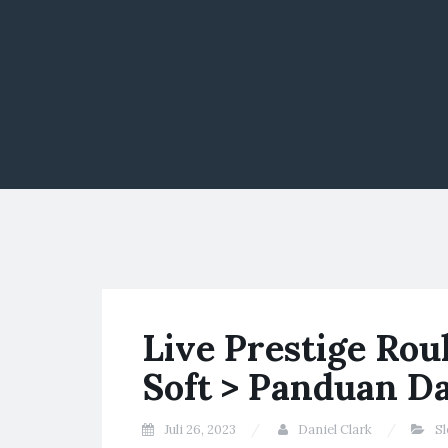
Live Prestige Rou
Soft > Panduan D
Juli 26, 2023
Daniel Clark
Sl