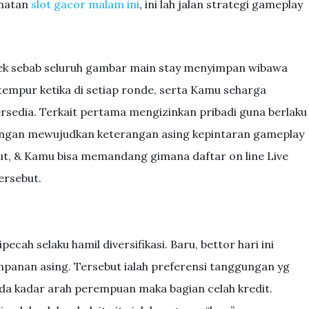
ihatan
slot gacor malam ini
, ini lah jalan strategi gameplay
ek sebab seluruh gambar main stay menyimpan wibawa
tempur ketika di setiap ronde, serta Kamu seharga
edia. Terkait pertama mengizinkan pribadi guna berlaku
dengan mewujudkan keterangan asing kepintaran gameplay
ut, & Kamu bisa memandang gimana daftar on line Live
ersebut.
cah selaku hamil diversifikasi. Baru, bettor hari ini
panan asing. Tersebut ialah preferensi tanggungan yg
pada kadar arah perempuan maka bagian celah kredit.