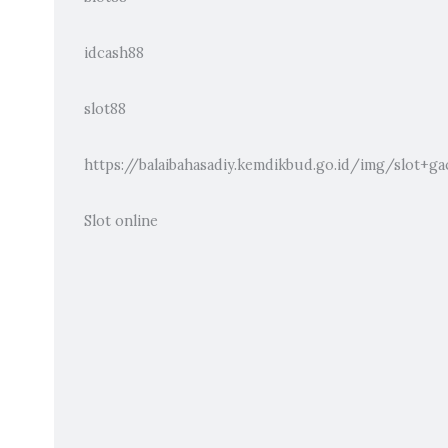
idcash88
slot88
https://balaibahasadiy.kemdikbud.go.id/img/slot+g
Slot online