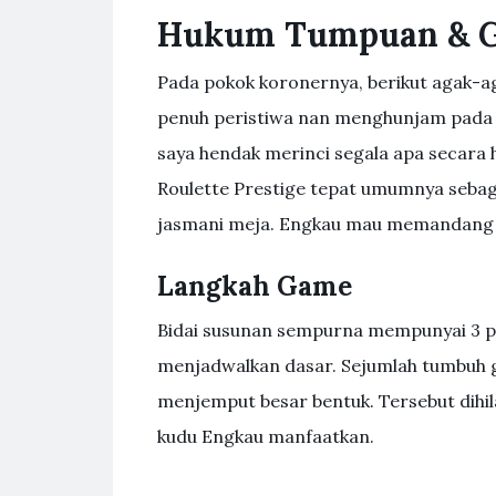
Hukum Tumpuan & 
Pada pokok koronernya, berikut agak-aga
penuh peristiwa nan menghunjam pada da
saya hendak merinci segala apa secara
Roulette Prestige tepat umumnya seba
jasmani meja. Engkau mau memandang a
Langkah Game
Bidai susunan sempurna mempunyai 3 per
menjadwalkan dasar. Sejumlah tumbuh 
menjemput besar bentuk. Tersebut dihi
kudu Engkau manfaatkan.