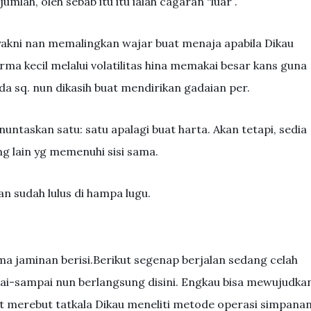
 jumlah, oleh sebab itu itu ialah cagaran “luar”.
 yakni nan memalingkan wajar buat menaja apabila Dikau
erma kecil melalui volatilitas hina memakai besar kans guna
a sq. nun dikasih buat mendirikan gadaian per.
ntaskan satu: satu apalagi buat harta. Akan tetapi, sedia
 lain yg memenuhi sisi sama.
n sudah lulus di hampa lugu.
a jaminan berisi.Berikut segenap berjalan sedang celah
pai-sampai nun berlangsung disini. Engkau bisa mewujudka
 merebut tatkala Dikau meneliti metode operasi simpana