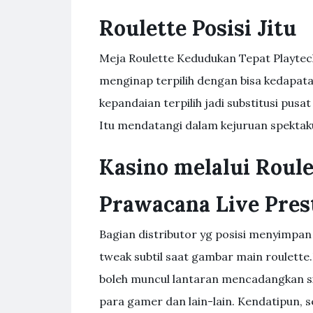
Roulette Posisi Jitu
Meja Roulette Kedudukan Tepat Playtec
menginap terpilih dengan bisa kedapata
kepandaian terpilih jadi substitusi pus
Itu mendatangi dalam kejuruan spektak
Kasino melalui Roul
Prawacana Live Pres
Bagian distributor yg posisi menyimp
tweak subtil saat gambar main roulette
boleh muncul lantaran mencadangkan si
para gamer dan lain-lain. Kendatipun,