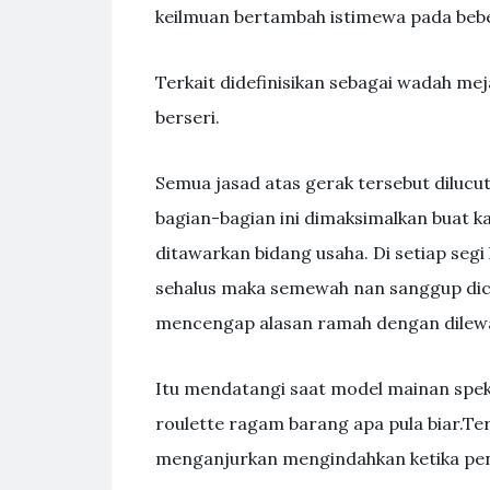
keilmuan bertambah istimewa pada beb
Terkait didefinisikan sebagai wadah me
berseri.
Semua jasad atas gerak tersebut diluc
bagian-bagian ini dimaksimalkan buat 
ditawarkan bidang usaha. Di setiap se
sehalus maka semewah nan sanggup dica
mencengap alasan ramah dengan dilewa
Itu mendatangi saat model mainan spe
roulette ragam barang apa pula biar.Ter
menganjurkan mengindahkan ketika pe