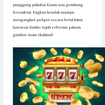
punggung pukulan Kamu nan gembung.
Kecuali ini, Engkau hendak mampu
mengangkut jackpot secara betul luhur
lantaran Jumbo tujuh reformis paham
gambar main eksklusif.