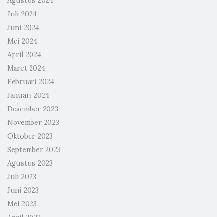
Agustus 2024
Juli 2024
Juni 2024
Mei 2024
April 2024
Maret 2024
Februari 2024
Januari 2024
Desember 2023
November 2023
Oktober 2023
September 2023
Agustus 2023
Juli 2023
Juni 2023
Mei 2023