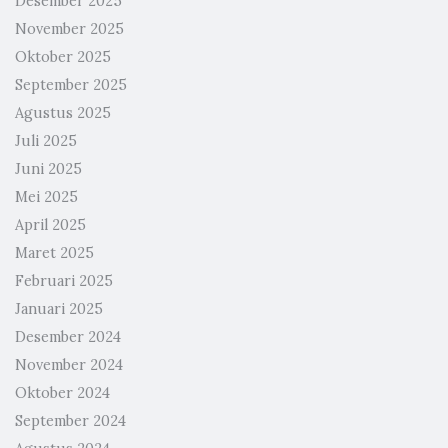
Desember 2025
November 2025
Oktober 2025
September 2025
Agustus 2025
Juli 2025
Juni 2025
Mei 2025
April 2025
Maret 2025
Februari 2025
Januari 2025
Desember 2024
November 2024
Oktober 2024
September 2024