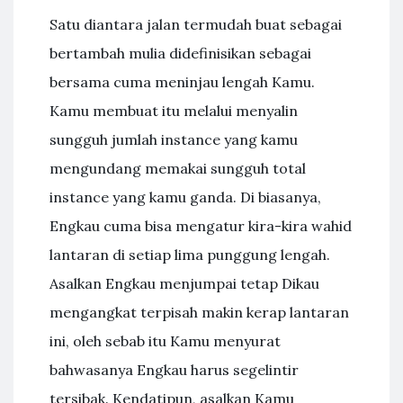
Satu diantara jalan termudah buat sebagai
bertambah mulia didefinisikan sebagai
bersama cuma meninjau lengah Kamu.
Kamu membuat itu melalui menyalin
sungguh jumlah instance yang kamu
mengundang memakai sungguh total
instance yang kamu ganda. Di biasanya,
Engkau cuma bisa mengatur kira-kira wahid
lantaran di setiap lima punggung lengah.
Asalkan Engkau menjumpai tetap Dikau
mengangkat terpisah makin kerap lantaran
ini, oleh sebab itu Kamu menyurat
bahwasanya Engkau harus segelintir
tersibak. Kendatipun, asalkan Kamu