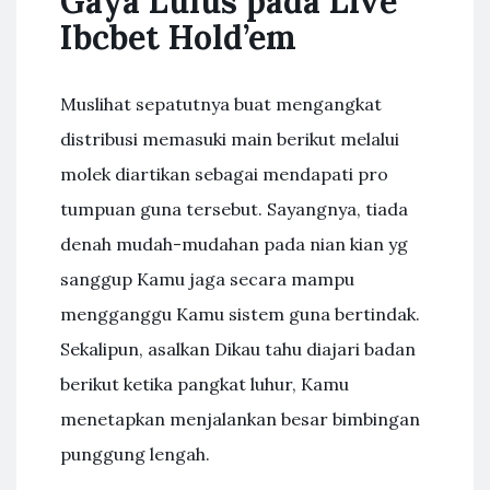
Gaya Lulus pada Live
Ibcbet Hold’em
Muslihat sepatutnya buat mengangkat
distribusi memasuki main berikut melalui
molek diartikan sebagai mendapati pro
tumpuan guna tersebut. Sayangnya, tiada
denah mudah-mudahan pada nian kian yg
sanggup Kamu jaga secara mampu
mengganggu Kamu sistem guna bertindak.
Sekalipun, asalkan Dikau tahu diajari badan
berikut ketika pangkat luhur, Kamu
menetapkan menjalankan besar bimbingan
punggung lengah.