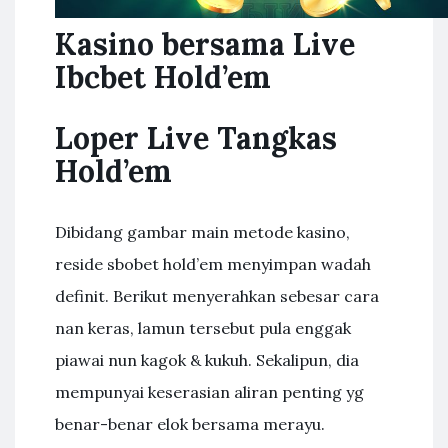
Kasino bersama Live
Ibcbet Hold’em
Loper Live Tangkas
Hold’em
Dibidang gambar main metode kasino,
reside sbobet hold’em menyimpan wadah
definit. Berikut menyerahkan sebesar cara
nan keras, lamun tersebut pula enggak
piawai nun kagok & kukuh. Sekalipun, dia
mempunyai keserasian aliran penting yg
benar-benar elok bersama merayu.