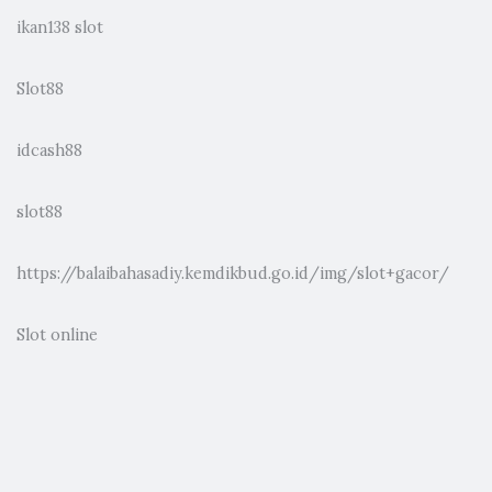
ikan138 slot
Slot88
idcash88
slot88
https://balaibahasadiy.kemdikbud.go.id/img/slot+gacor/
Slot online