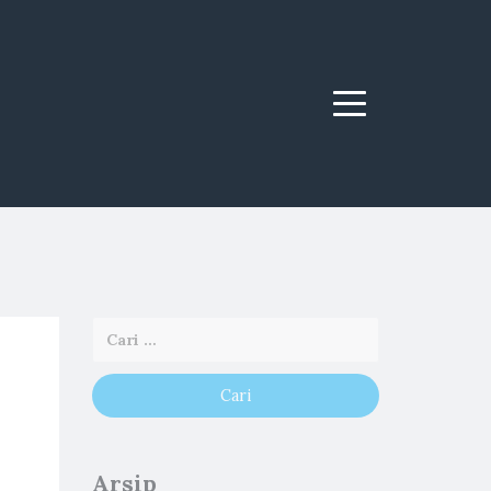
Menu
Arsip