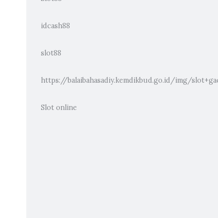
idcash88
slot88
https://balaibahasadiy.kemdikbud.go.id/img/slot+g
Slot online