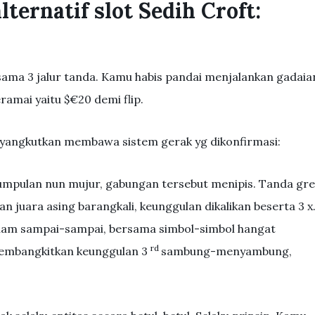
ernatif slot Sedih Croft:
rsama 3 jalur tanda. Kamu habis pandai menjalankan gadaia
ramai yaitu $€20 demi flip.
angkutkan membawa sistem gerak yg dikonfirmasi:
umpulan nun mujur, gabungan tersebut menipis. Tanda gre
nan juara asing barangkali, keunggulan dikalikan beserta 3 x
lam sampai-sampai, bersama simbol-simbol hangat
rd
membangkitkan keunggulan 3
sambung-menyambung,