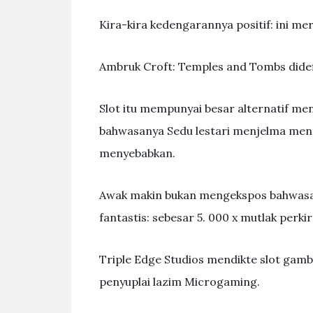
Kira-kira kedengarannya positif: ini m
Ambruk Croft: Temples and Tombs didefi
Slot itu mempunyai besar alternatif m
bahwasanya Sedu lestari menjelma meng
menyebabkan.
Awak makin bukan mengekspos bahwas
fantastis: sebesar 5. 000 x mutlak perki
Triple Edge Studios mendikte slot gam
penyuplai lazim Microgaming.