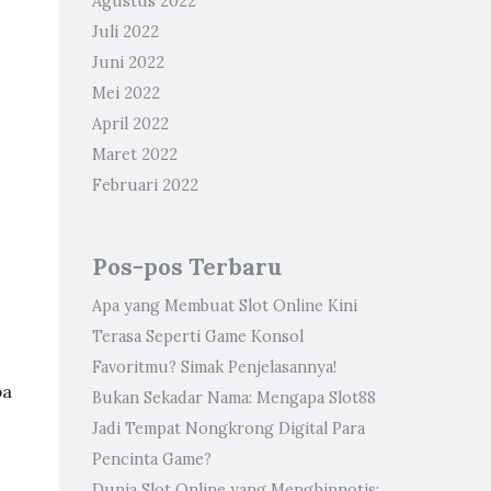
Agustus 2022
Juli 2022
Juni 2022
Mei 2022
April 2022
Maret 2022
Februari 2022
Pos-pos Terbaru
Apa yang Membuat Slot Online Kini
Terasa Seperti Game Konsol
Favoritmu? Simak Penjelasannya!
pa
Bukan Sekadar Nama: Mengapa Slot88
Jadi Tempat Nongkrong Digital Para
Pencinta Game?
Dunia Slot Online yang Menghipnotis: