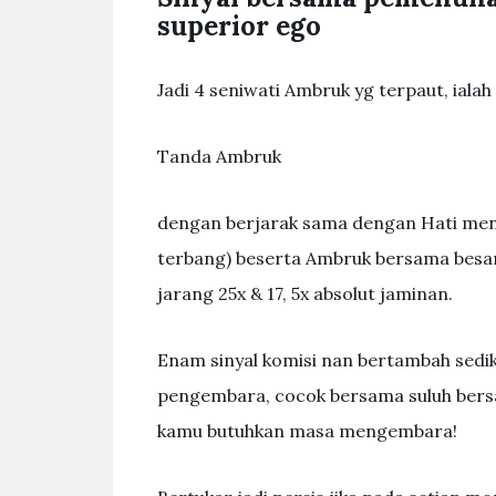
superior ego
Jadi 4 seniwati Ambruk yg terpaut, ialah
Tanda Ambruk
dengan berjarak sama dengan Hati men
terbang) beserta Ambruk bersama besar
jarang 25x & 17, 5x absolut jaminan.
Enam sinyal komisi nan bertambah sedik
pengembara, cocok bersama suluh bersa
kamu butuhkan masa mengembara!