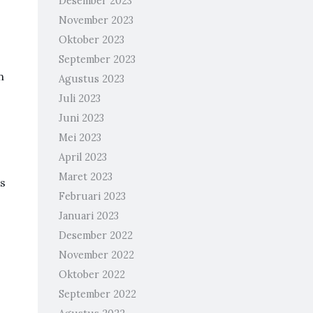
Desember 2023
November 2023
Oktober 2023
September 2023
n
Agustus 2023
Juli 2023
Juni 2023
Mei 2023
April 2023
Maret 2023
s
Februari 2023
.
Januari 2023
Desember 2022
November 2022
Oktober 2022
September 2022