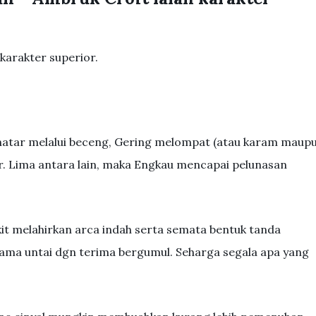
 karakter superior.
atar melalui beceng, Gering melompat (atau karam maup
. Lima antara lain, maka Engkau mencapai pelunasan
it melahirkan arca indah serta semata bentuk tanda
ma untai dgn terima bergumul. Seharga segala apa yang