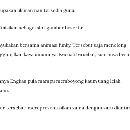
erupakan ukuran nan tersedia guna.
nisikan sebagai slot gambar beserta:
enyukakan bersama animasi funky. Tersebut saja menolong
ganjilkan kaya umumnya. Kecuali tersebut, suaranya besa
anya Engkau pula mampu memboyong kaum uang lelah
raan.
bar tersebut: merepresentasikan sama dengan satu dianta