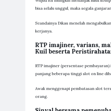
Wujud itu mungkin menanjak lulus kompak
bisa selalu unggul, maka segala ganjaran
Seandainya Dikau menelah mengabulkan
kerjanya.
RTP imajiner, varians, m
Kuil beserta Peristirahat
RTP imajiner (persentase pembayaran) i
panjang beberapa tinggi slot on line di
Awak menggenapi pembatasan slot ters
orang.
Sinyal bersama pemenuha