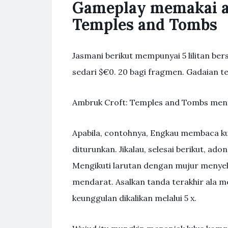
Gameplay memakai alt
Temples and Tombs
Jasmani berikut mempunyai 5 lilitan be
sedari $€0. 20 bagi fragmen. Gadaian te
Ambruk Croft: Temples and Tombs meny
Apabila, contohnya, Engkau membaca k
diturunkan. Jikalau, selesai berikut, ado
Mengikuti larutan dengan mujur menye
mendarat. Asalkan tanda terakhir ala 
keunggulan dikalikan melalui 5 x.