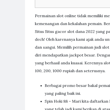
Permainan slot online tidak memiliki m
kemenangan dan kekalahan pemain. Bers
Situs Situs gacor slot dana 2022 yang 
dech! Oleh karenanya kami ajak anda unt
dan sangsi. Memilih permainan judi slot
diri mendapatkan jackpot besar. Denga
yang berhasil anda kuasai. Kerennya slot
100, 200, 1000 rupiah dan seterusnya.
Berbagai promo besar bakal pema
yang paling baik ini.
Spin Hoki 88 – Mari kita daftarkan 
yang telah jadi kami berikan di atas