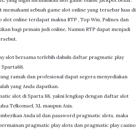
IL yang ingin memainkan slot game online jackpot besar.
memahami sebuah game slot online yang tersebar luas di
slot online terdapat makna RTP , Top Win, Palines dan
atikan bagi pemain judi online, Namun RTP dapat menjadi
rsebut.
y slot bersama terlebih dahulu daftar pragmatic play
s Sparta88.
yang ramah dan profesional dapat segera menyediakan
lah yang Anda dapatkan.
tic slot di Sparta 88, yakni lengkap dengan daftar slot
ulsa Telkomsel, XL maupun Axis.
memberikan Anda id dan password pragmatic slots, maka
permainan pragmatic play slots dan pragmatic play casino