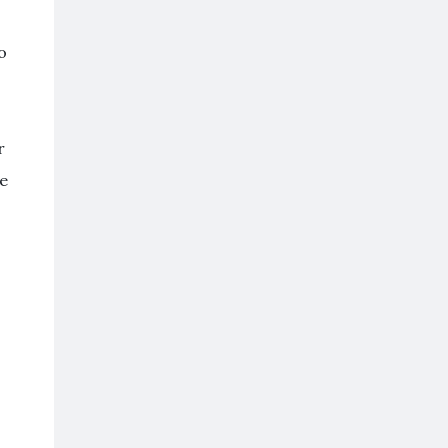
o
r
e