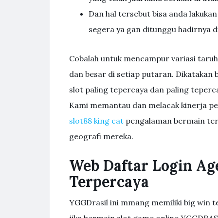
Dan hal tersebut bisa anda lakukan 
segera ya gan ditunggu hadirnya d
Cobalah untuk mencampur variasi taruh
dan besar di setiap putaran. Dikatakan
slot paling tepercaya dan paling teper
Kami memantau dan melacak kinerja p
slot88 king cat
pengalaman bermain terba
geografi mereka.
Web Daftar Login Ag
Terpercaya
YGGDrasil ini mmang memiliki big win te