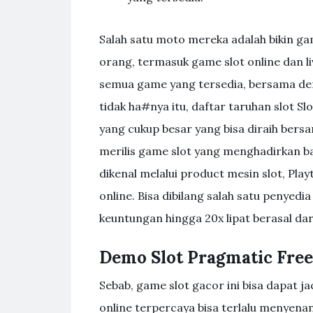
Salah satu moto mereka adalah bikin g
orang, termasuk game slot online dan l
semua game yang tersedia, bersama den
tidak ha#nya itu, daftar taruhan slot
yang cukup besar yang bisa diraih bersa
merilis game slot yang menghadirkan ba
dikenal melalui product mesin slot, Play
online. Bisa dibilang salah satu penye
keuntungan hingga 20x lipat berasal dar
Demo Slot Pragmatic Free
Sebab, game slot gacor ini bisa dapat j
online terpercaya bisa terlalu menyena