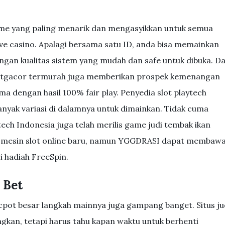
ame yang paling menarik dan mengasyikkan untuk semua
ive casino. Apalagi bersama satu ID, anda bisa memainkan
gan kualitas sistem yang mudah dan safe untuk dibuka. D
 Slotgacor termurah juga memberikan prospek kemenangan
ma dengan hasil 100% fair play. Penyedia slot playtech
nyak variasi di dalamnya untuk dimainkan. Tidak cuma
tech Indonesia juga telah merilis game judi tembak ikan
dia mesin slot online baru, namun YGGDRASI dapat membaw
i hadiah FreeSpin.
 Bet
acpot besar langkah mainnya juga gampang banget. Situs ju
ngkan, tetapi harus tahu kapan waktu untuk berhenti