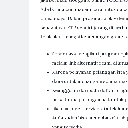
jika bermain slot game online YGGDRAS
Ada bermacam macam cara untuk dapat 
dunia maya. Dalam pragmatic play demo 
sebagainya. RTP sendiri jarang di perh
tolak ukur sebagai kemenangan game te
Senantiasa mengikuti pragmaticpla
melalui link alternatif resmi di situ
Karena pelayanan pelanggan kita 
dana untuk menangani semua masa
Keunggulan daripada daftar pragma
pulsa tanpa potongan baik untuk p
Jika customer service kita telah 
Anda sudah bisa mencoba seluruh 
yang tersedia.