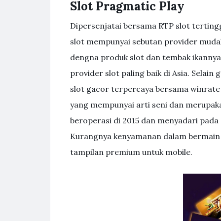
Slot Pragmatic Play
Dipersenjatai bersama RTP slot terting
slot mempunyai sebutan provider mudah
dengna produk slot dan tembak ikannya 
provider slot paling baik di Asia. Selai
slot gacor terpercaya bersama winrate
yang mempunyai arti seni dan merupakan
beroperasi di 2015 dan menyadari pada s
Kurangnya kenyamanan dalam bermain 
tampilan premium untuk mobile.