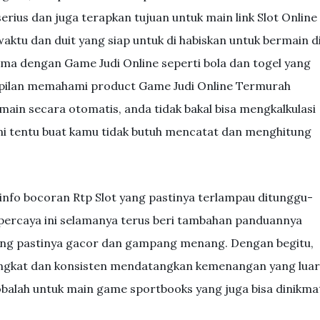
rius dan juga terapkan tujuan untuk main link Slot Online
aktu dan duit yang siap untuk di habiskan untuk bermain d
sama dengan Game Judi Online seperti bola dan togel yang
ilan memahami product Game Judi Online Termurah
in secara otomatis, anda tidak bakal bisa mengkalkulasi
ini tentu buat kamu tidak butuh mencatat dan menghitung
info bocoran Rtp Slot yang pastinya terlampau ditunggu-
rpercaya ini selamanya terus beri tambahan panduannya
ng pastinya gacor dan gampang menang. Dengan begitu,
ngkat dan konsisten mendatangkan kemenangan yang luar
balah untuk main game sportbooks yang juga bisa dinikmat