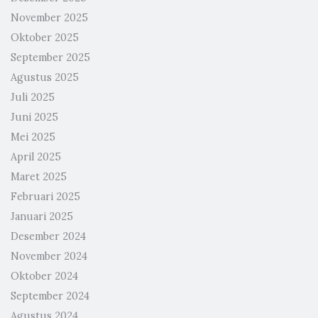
November 2025
Oktober 2025
September 2025
Agustus 2025
Juli 2025
Juni 2025
Mei 2025
April 2025
Maret 2025
Februari 2025
Januari 2025
Desember 2024
November 2024
Oktober 2024
September 2024
Agustus 2024