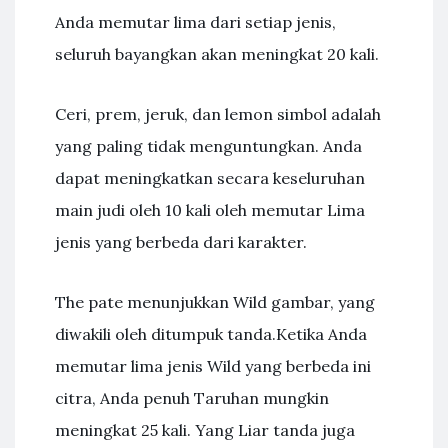
Anda memutar lima dari setiap jenis,
seluruh bayangkan akan meningkat 20 kali.
Ceri, prem, jeruk, dan lemon simbol adalah
yang paling tidak menguntungkan. Anda
dapat meningkatkan secara keseluruhan
main judi oleh 10 kali oleh memutar Lima
jenis yang berbeda dari karakter.
The pate menunjukkan Wild gambar, yang
diwakili oleh ditumpuk tanda.Ketika Anda
memutar lima jenis Wild yang berbeda ini
citra, Anda penuh Taruhan mungkin
meningkat 25 kali. Yang Liar tanda juga