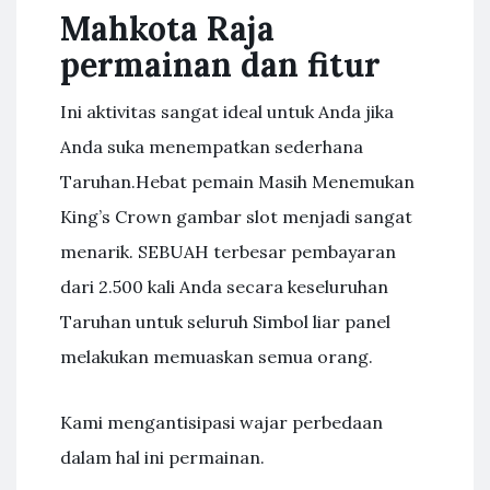
Mahkota Raja
permainan dan fitur
Ini aktivitas sangat ideal untuk Anda jika
Anda suka menempatkan sederhana
Taruhan.Hebat pemain Masih Menemukan
King’s Crown gambar slot menjadi sangat
menarik. SEBUAH terbesar pembayaran
dari 2.500 kali Anda secara keseluruhan
Taruhan untuk seluruh Simbol liar panel
melakukan memuaskan semua orang.
Kami mengantisipasi wajar perbedaan
dalam hal ini permainan.