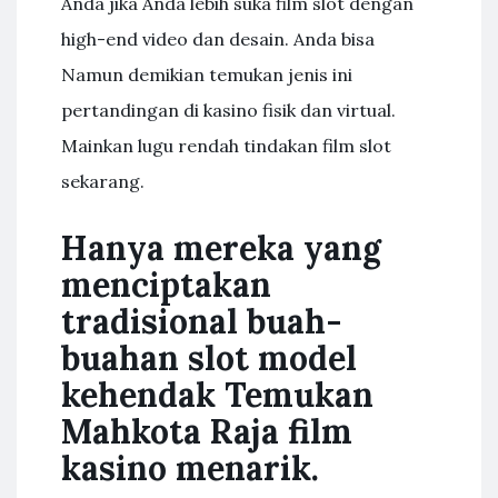
Anda jika Anda lebih suka film slot dengan
high-end video dan desain. Anda bisa
Namun demikian temukan jenis ini
pertandingan di kasino fisik dan virtual.
Mainkan lugu rendah tindakan film slot
sekarang.
Hanya mereka yang
menciptakan
tradisional buah-
buahan slot model
kehendak Temukan
Mahkota Raja film
kasino menarik.