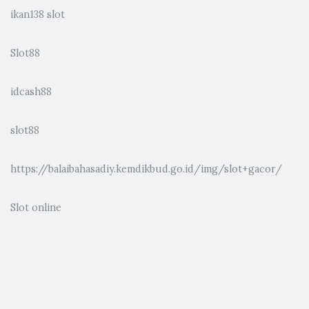
ikan138 slot
Slot88
idcash88
slot88
https://balaibahasadiy.kemdikbud.go.id/img/slot+gacor/
Slot online