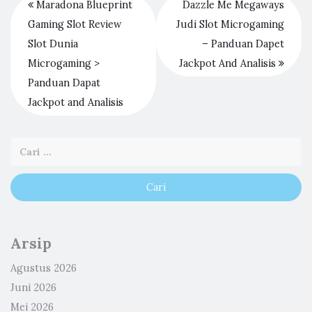
Maradona Blueprint
Dazzle Me Megaways
Gaming Slot Review
Judi Slot Microgaming
Slot Dunia
– Panduan Dapet
Microgaming >
Jackpot And Analisis
Panduan Dapat
Jackpot and Analisis
Arsip
Agustus 2026
Juni 2026
Mei 2026