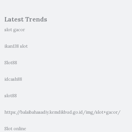
Latest Trends
slot gacor
ikan138 slot
Slot88
idcash88
slot88
https://balaibahasadiy.kemdikbud.go.id/img/slot+gacor/
Slot online