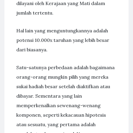
dilayani oleh Kerajaan yang Mati dalam
jumlah tertentu.
Hal lain yang menguntungkannya adalah
potensi 10.000x taruhan yang lebih besar
dari biasanya.
Satu-satunya perbedaan adalah bagaimana
orang-orang mungkin pilih yang mereka
sukai hadiah besar setelah diaktifkan atau
dibayar. Sementara yang lain
memperkenalkan sewenang-wenang
komponen, seperti kekacauan hipotesis
atau sesuatu, yang pertama adalah