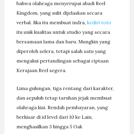
bahwa olahraga menyerupai abadi Reel
Kingdom, yang sulit dijelaskan secara
verbal. Jika itu membuat indra,
kediri toto
itu unik kualitas untuk studio yang secara
bersamaan lama dan baru. Mungkin yang
diperoleh selera, tetapi salah satu yang
mengakui pertandingan sebagai ciptaan
Kerajaan Reel segera.
Lima gulungan, tiga rentang dari karakter,
dan sepuluh tetap taruhan jejak membuat
olahraga kisi. Rendah pembayaran, yang
berkisar di id level dari 10 ke Lain,
menghasilkan 3 hingga 5 Oak