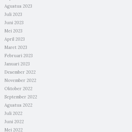
Agustus 2023
Juli 2023
Juni 2023
Mei 2023
April 2023
Maret 2023
Februari 2023
Januari 2023
Desember 2022
November 2022
Oktober 2022
September 2022
Agustus 2022
Juli 2022
Juni 2022
Mei 2022