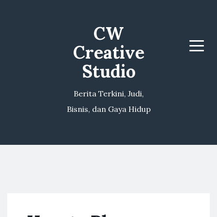
CW
Creative
Menu
Studio
Berita Terkini, Judi,
Bisnis, dan Gaya Hidup