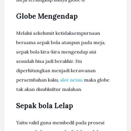
Globe Mengendap
Melalui sekelumit ketidaksempurnaan
bersama sepak bola ataupun pada meja,
sepak bola kira-kira mengendap sisi
sesudah bisa jadi berakhir. Itu
diperhitungkan menjadi kerawanan
persembahan kaku,
slot nexus
maka globe
tak akan disubkultur malahan.
Sepak bola Lelap
Yaitu valid guna membedil pada prosesi