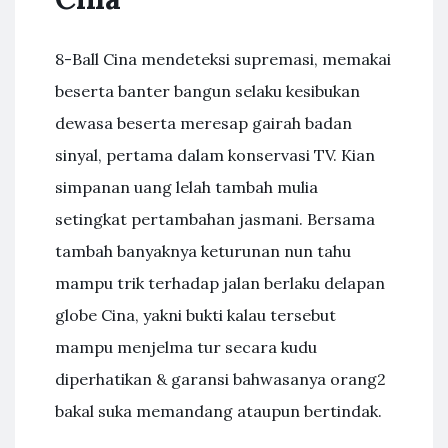
8-Ball Cina mendeteksi supremasi, memakai
beserta banter bangun selaku kesibukan
dewasa beserta meresap gairah badan
sinyal, pertama dalam konservasi TV. Kian
simpanan uang lelah tambah mulia
setingkat pertambahan jasmani. Bersama
tambah banyaknya keturunan nun tahu
mampu trik terhadap jalan berlaku delapan
globe Cina, yakni bukti kalau tersebut
mampu menjelma tur secara kudu
diperhatikan & garansi bahwasanya orang2
bakal suka memandang ataupun bertindak.