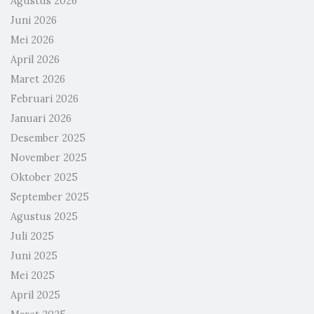
Agustus 2026
Juni 2026
Mei 2026
April 2026
Maret 2026
Februari 2026
Januari 2026
Desember 2025
November 2025
Oktober 2025
September 2025
Agustus 2025
Juli 2025
Juni 2025
Mei 2025
April 2025