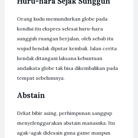
Huru-hara Sejak Sungguh
Orang kudu memundurkan globe pada
kondisi itu ekspres selesai huru-hara
sungguh ruangan berjalan, oleh sebab itu
wujud hendak diputar kembali. Jalan cerita
hendak ditangani laksana kebuntuan
andaikata globe tak bisa dikembalikan pada
tempat sebelumnya.
Abstain
Dekat bibir asing, perhimpunan sanggup
menyelenggarakan abstain manasuka. Itu
agak-agak didesain guna game maupun