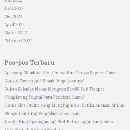
Juli 2022
Juni 2022
Mei 2022
April 2022
Maret 2022
Februari 2022
Pos-pos Terbaru
Apa yang Membuat Slot Online Kini Terasa Seperti Game
Konsol Favoritmu? Simak Penjelasannya!
Bukan Sekadar Nama: Mengapa Slot88 Jadi Tempat
Nongkrong Digital Para Pencinta Game?
Dunia Slot Online yang Menghipnotis: Ketika Animasi Mulus
Menjadi Jantung Pengalaman Bermain
Jungle King Spadegaming: Slot Petualangan yang Bikin
Ketagihan di Hutan Belantara