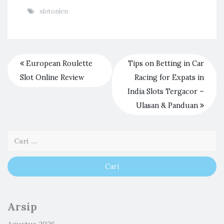
slotonlen
European Roulette
Tips on Betting in Car
Slot Online Review
Racing for Expats in
India Slots Tergacor –
Ulasan & Panduan
Arsip