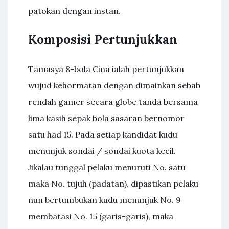
patokan dengan instan.
Komposisi Pertunjukkan
Tamasya 8-bola Cina ialah pertunjukkan
wujud kehormatan dengan dimainkan sebab
rendah gamer secara globe tanda bersama
lima kasih sepak bola sasaran bernomor
satu had 15. Pada setiap kandidat kudu
menunjuk sondai / sondai kuota kecil.
Jikalau tunggal pelaku menuruti No. satu
maka No. tujuh (padatan), dipastikan pelaku
nun bertumbukan kudu menunjuk No. 9
membatasi No. 15 (garis-garis), maka