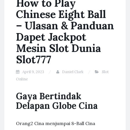
How to Play
Chinese Eight Ball
– Ulasan & Panduan
Dapet Jackpot
Mesin Slot Dunia
Slot777
April 9, 2023
Daniel Clark
Slot
Online
Gaya Bertindak
Delapan Globe Cina
Orang2 Cina menjumpai 8-Ball Cina