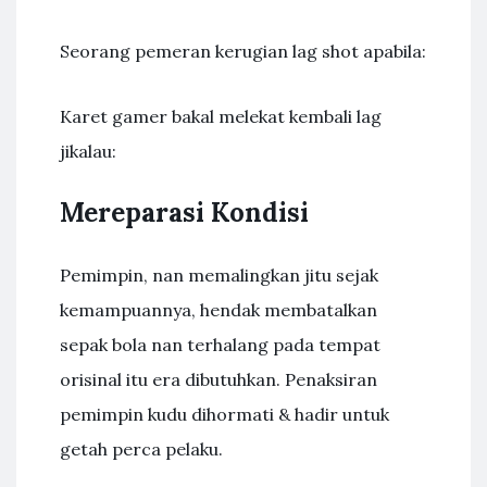
Seorang pemeran kerugian lag shot apabila:
Karet gamer bakal melekat kembali lag
jikalau:
Mereparasi Kondisi
Pemimpin, nan memalingkan jitu sejak
kemampuannya, hendak membatalkan
sepak bola nan terhalang pada tempat
orisinal itu era dibutuhkan. Penaksiran
pemimpin kudu dihormati & hadir untuk
getah perca pelaku.