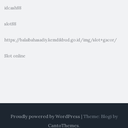
idcash88
slot88
https://balaibahasadiy.kemdikbud.go.id/img/slot+gacor/
Slot online
Proudly powered by WordPress
|
Theme: Blogi by
CantoThemes
.