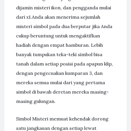
dijamin misteri ikon, dan pengganda mulai
dari x1.Anda akan menerima sejumlah
misteri simbol pada dua berputar jika Anda
cukup beruntung untuk mengaktifkan
hadiah dengan empat hamburan. Lebih
banyak tumpukan teka-teki simbol bisa
tanah dalam setiap posisi pada apapun klip,
dengan pengecualian kumparan 3, dan
mereka semua mulai dari yang pertama
simbol di bawah deretan mereka masing-
masing gulungan.
Simbol Misteri memuat kehendak dorong
satu jangkauan dengan setiap lewat