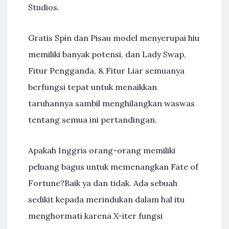
Studios.
Gratis Spin dan Pisau model menyerupai hiu
memiliki banyak potensi, dan Lady Swap,
Fitur Pengganda, & Fitur Liar semuanya
berfungsi tepat untuk menaikkan
taruhannya sambil menghilangkan waswas
tentang semua ini pertandingan.
Apakah Inggris orang-orang memiliki
peluang bagus untuk memenangkan Fate of
Fortune?Baik ya dan tidak. Ada sebuah
sedikit kepada merindukan dalam hal itu
menghormati karena X-iter fungsi