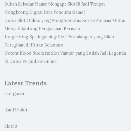
Bukan Sekadar Nama: Mengapa Slot88 Jadi Tempat
Nongkrong Digital Para Pencinta Game?
Dunia Slot Online yang Menghipnotis: Ketika Animasi Mulus
Menjadi Jantung Pengalaman Bermain
Jungle King Spadegaming: Slot Petualangan yang Bikin
Ketagihan di Hutan Belantara
Netent Blood Suckers: Slot Vampir yang Sudah Jadi Legenda
di Dunia Perjudian Online
Latest Trends
slot gacor
ikan138 slot
Slot88