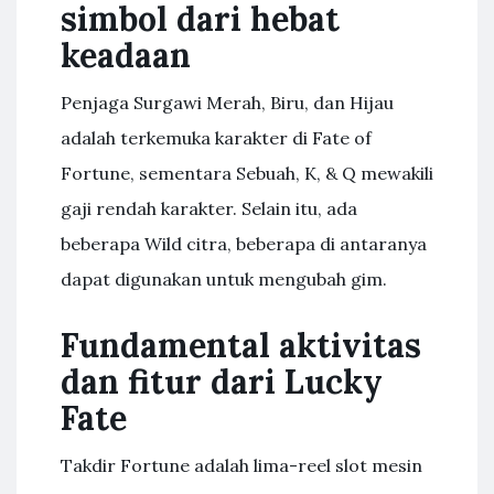
simbol dari hebat
keadaan
Penjaga Surgawi Merah, Biru, dan Hijau
adalah terkemuka karakter di Fate of
Fortune, sementara Sebuah, K, & Q mewakili
gaji rendah karakter. Selain itu, ada
beberapa Wild citra, beberapa di antaranya
dapat digunakan untuk mengubah gim.
Fundamental aktivitas
dan fitur dari Lucky
Fate
Takdir Fortune adalah lima-reel slot mesin