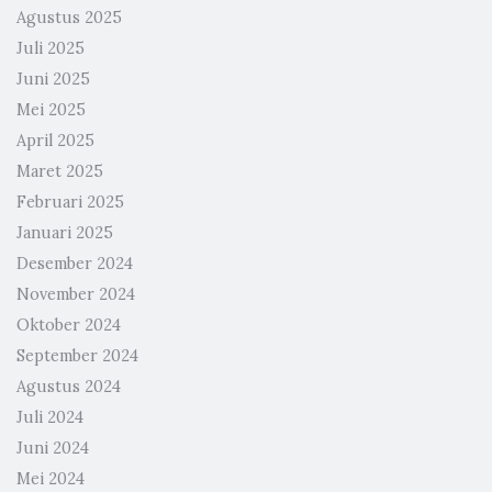
Agustus 2025
Juli 2025
Juni 2025
Mei 2025
April 2025
Maret 2025
Februari 2025
Januari 2025
Desember 2024
November 2024
Oktober 2024
September 2024
Agustus 2024
Juli 2024
Juni 2024
Mei 2024