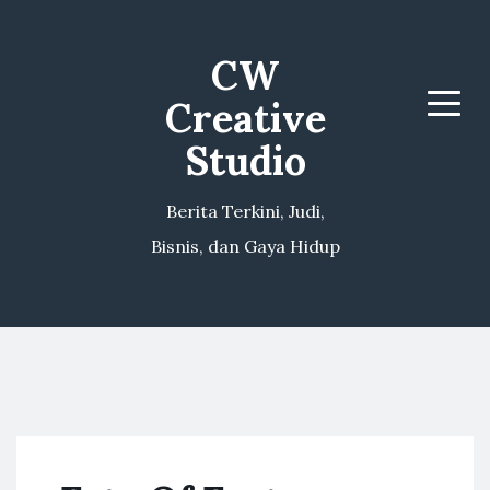
CW
Creative
Menu
Studio
Berita Terkini, Judi,
Bisnis, dan Gaya Hidup