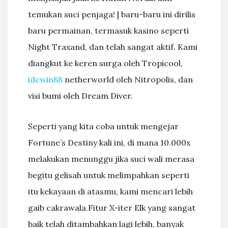
temukan suci penjaga! | baru-baru ini dirilis
baru permainan, termasuk kasino seperti
Night Traxand, dan telah sangat aktif. Kami
diangkut ke keren surga oleh Tropicool,
idcwin88
netherworld oleh Nitropolis, dan
visi bumi oleh Dream Diver.
Seperti yang kita coba untuk mengejar
Fortune’s Destiny kali ini, di mana 10.000x
melakukan menunggu jika suci wali merasa
begitu gelisah untuk melimpahkan seperti
itu kekayaan di atasmu, kami mencari lebih
gaib cakrawala.Fitur X-iter Elk yang sangat
baik telah ditambahkan lagi lebih, banyak