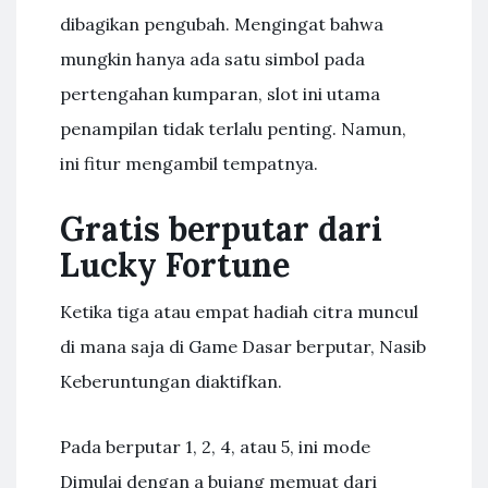
dibagikan pengubah. Mengingat bahwa
mungkin hanya ada satu simbol pada
pertengahan kumparan, slot ini utama
penampilan tidak terlalu penting. Namun,
ini fitur mengambil tempatnya.
Gratis berputar dari
Lucky Fortune
Ketika tiga atau empat hadiah citra muncul
di mana saja di Game Dasar berputar, Nasib
Keberuntungan diaktifkan.
Pada berputar 1, 2, 4, atau 5, ini mode
Dimulai dengan a bujang memuat dari