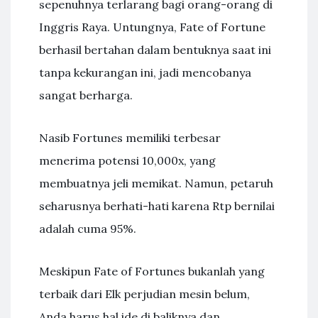
sepenuhnya terlarang bagi orang-orang di
Inggris Raya. Untungnya, Fate of Fortune
berhasil bertahan dalam bentuknya saat ini
tanpa kekurangan ini, jadi mencobanya
sangat berharga.
Nasib Fortunes memiliki terbesar
menerima potensi 10,000x, yang
membuatnya jeli memikat. Namun, petaruh
seharusnya berhati-hati karena Rtp bernilai
adalah cuma 95%.
Meskipun Fate of Fortunes bukanlah yang
terbaik dari Elk perjudian mesin belum,
Anda harus hal ide di baliknya dan