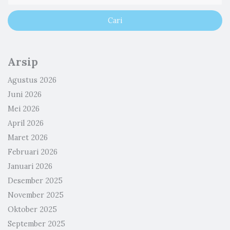
Arsip
Agustus 2026
Juni 2026
Mei 2026
April 2026
Maret 2026
Februari 2026
Januari 2026
Desember 2025
November 2025
Oktober 2025
September 2025