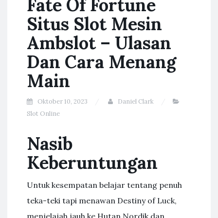
Fate Of Fortune
Situs Slot Mesin
Ambslot – Ulasan
Dan Cara Menang
Main
Oktober 10, 2023
Daniel Clark
Slot Online
Nasib
Keberuntungan
Untuk kesempatan belajar tentang penuh
teka-teki tapi menawan Destiny of Luck,
menjelajah jauh ke Hutan Nordik dan