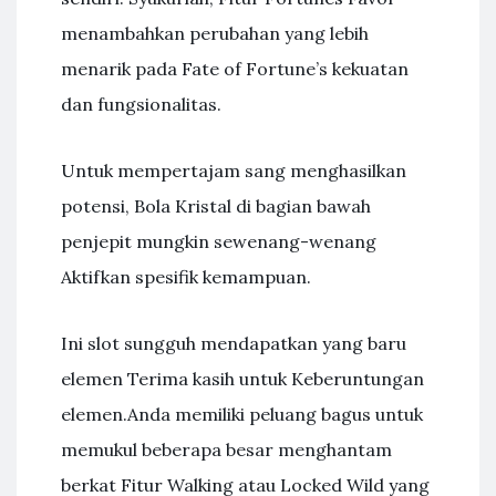
menambahkan perubahan yang lebih
menarik pada Fate of Fortune’s kekuatan
dan fungsionalitas.
Untuk mempertajam sang menghasilkan
potensi, Bola Kristal di bagian bawah
penjepit mungkin sewenang-wenang
Aktifkan spesifik kemampuan.
Ini slot sungguh mendapatkan yang baru
elemen Terima kasih untuk Keberuntungan
elemen.Anda memiliki peluang bagus untuk
memukul beberapa besar menghantam
berkat Fitur Walking atau Locked Wild yang