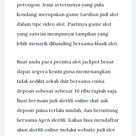
potongan. Jenis seterusnya yang pula
kondang merupakan game taruhan judi slot
dalam tipe video slot. Pastinya game slot
yang satu ini mempunyai tampilan yang
lebih menarik dibanding bersama klasik slot.
Buat anda para pecinta slot jackpot besar
dapat segera kesini guna memenangkan
tidak sedikit sekali duit bersama cuma
deposit sebesar sebesar 10 ribu rupiah saja.
Buat bermain judi slot88 online duit asli
deposit pulsa terlalu mudah, dan beruntung
bersama Agen slot88. Kalian bisa mendaftar
akun slot88 online melalui website judi slot