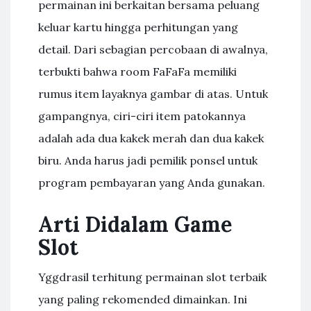
permainan ini berkaitan bersama peluang
keluar kartu hingga perhitungan yang
detail. Dari sebagian percobaan di awalnya,
terbukti bahwa room FaFaFa memiliki
rumus item layaknya gambar di atas. Untuk
gampangnya, ciri-ciri item patokannya
adalah ada dua kakek merah dan dua kakek
biru. Anda harus jadi pemilik ponsel untuk
program pembayaran yang Anda gunakan.
Arti Didalam Game
Slot
Yggdrasil terhitung permainan slot terbaik
yang paling rekomended dimainkan. Ini