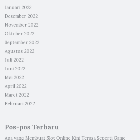
Januari 2023
Desember 2022
November 2022
Oktober 2022
September 2022
Agustus 2022
Juli 2022
Juni 2022
Mei 2022
April 2022
Maret 2022
Februari 2022
Pos-pos Terbaru
Apa yang Membuat Slot Online Kini Terasa Seperti Game