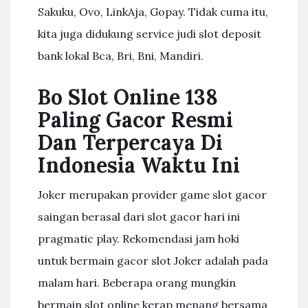
Sakuku, Ovo, LinkAja, Gopay. Tidak cuma itu,
kita juga didukung service judi slot deposit
bank lokal Bca, Bri, Bni, Mandiri.
Bo Slot Online 138
Paling Gacor Resmi
Dan Terpercaya Di
Indonesia Waktu Ini
Joker merupakan provider game slot gacor
saingan berasal dari slot gacor hari ini
pragmatic play. Rekomendasi jam hoki
untuk bermain gacor slot Joker adalah pada
malam hari. Beberapa orang mungkin
bermain slot online kerap menang bersama