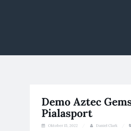
Demo Aztec Gems 
Pialasport
Oktober 15, 2022
Daniel Clark