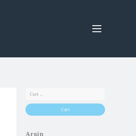
Menu
Arsip