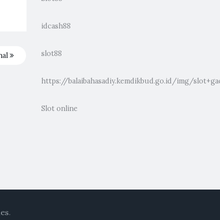
idcash88
slot88
hal
https://balaibahasadiy.kemdikbud.go.id/img/slot+g
Slot online
es
.