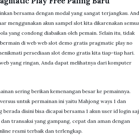
agmatic Play Free Paling Baru
mainkan bersama dengan modal yang sangat terjangkau. An
nar menggunakan akun sampel slot kita dikarenakan semu
 pola yang condong diabaikan oleh pemain. Selain itu, tidak
bermain di web web slot demo gratis pragmatic play no
ikmati persediaan slot demo gratis kita tiap-tiap hari.
 web yang ringan, Anda dapat melihatnya dari komputer
rmainan sering berikan kemenangan besar ke pemainnya.
versus untuk permainan ini yaitu Mahjong ways 1 dan
rada disini bisa dicapai bersama 1 akun user id login saj
 dan transaksi yang gampang, cepat dan aman dengan
line resmi terbaik dan terlengkap.