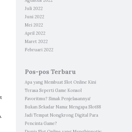
Agustus 2022
Juli 2022
Juni 2022
Mei 2022
April 2022
Maret 2022
Februari 2022
Pos-pos Terbaru
Apa yang Membuat Slot Online Kini
Terasa Seperti Game Konsol
t
Favoritmu? Simak Penjelasannya!
Bukan Sekadar Nama: Mengapa Slot88
Jadi Tempat Nongkrong Digital Para
.
Pencinta Game?
Dunia Slot Online yang Menghipnotis: