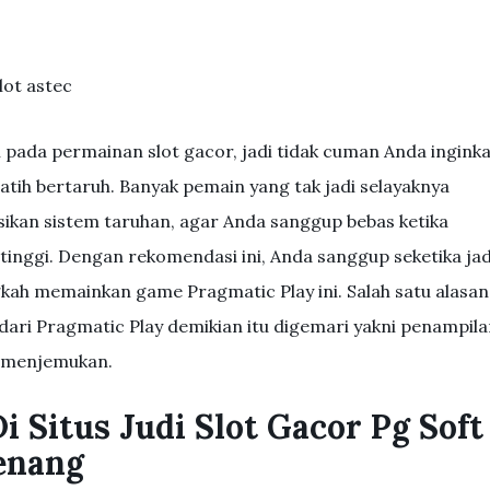
pada permainan slot gacor, jadi tidak cuman Anda ingink
atih bertaruh. Banyak pemain yang tak jadi selayaknya
ikan sistem taruhan, agar Anda sanggup bebas ketika
inggi. Dengan rekomendasi ini, Anda sanggup seketika jad
ah memainkan game Pragmatic Play ini. Salah satu alasan
ari Pragmatic Play demikian itu digemari yakni penampila
k menjemukan.
 Situs Judi Slot Gacor Pg Soft
enang