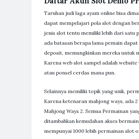
Daftar Akun Slot Demo Pr
Taruhan judi laga ayam online bisa di
dapat mempelajari pola slot dengan be
jenis slot tentu memiliki lebih dari satu
ada batasan berapa lama pemain dapat 
deposit, memungkinkan mereka untuk men
Karena web slot sampel adalah website
atau ponsel cerdas mana pun.
Selainnya memiliki topik yang unik, pe
Karena ketenaran mahjong ways, ada 2 
Mahjong Ways 2. Semua Permainan yang be
ditambahkan kemudahan akses bermain
mempunyai 1000 lebih permainan slot on