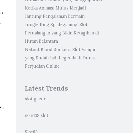
Ketika Animasi Mulus Menjadi
da
Jantung Pengalaman Bermain
a
Jungle King Spadegaming: Slot
Petualangan yang Bikin Ketagihan di
Hutan Belantara
Netent Blood Suckers: Slot Vampir
yang Sudah Jadi Legenda di Dunia
Perjudian Online
Latest Trends
slot gacor
a,
ikan138 slot
Slot88