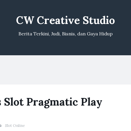
CW Creative Studio
Berita Terkini, Judi, Bisnis, dan Gaya Hidup
Slot Pragmatic Play
Slot Online