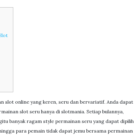
Slot
slot online yang keren, seru dan bervariatif. Anda dapat
ainan slot seru hanya di slotmania. Setiap bulannya,
tu banyak ragam style permainan seru yang dapat dipilih
ehingga para pemain tidak dapat jemu bersama permainan