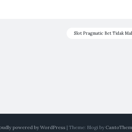
Slot Pragmatic Bet Tidak Ma
oudly powered by WordPress
|
Theme: Blogi by
CantoThem