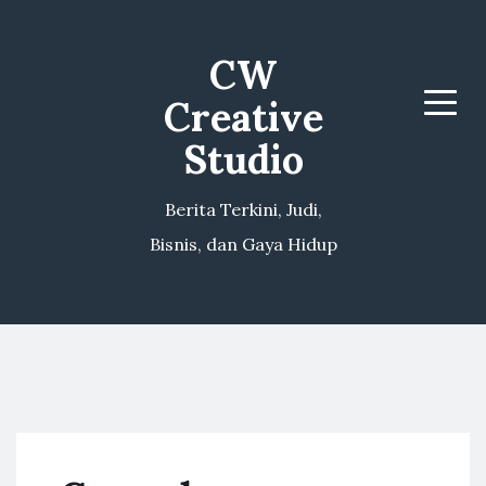
CW
Creative
Menu
Studio
Berita Terkini, Judi,
Bisnis, dan Gaya Hidup