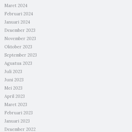
Maret 2024
Februari 2024
Januari 2024
Desember 2023
November 2023
Oktober 2023
September 2023
Agustus 2023
Juli 2023
Juni 2023
Mei 2023
April 2023
Maret 2023
Februari 2023
Januari 2023
Desember 2022