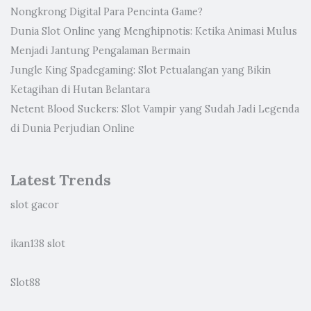
Nongkrong Digital Para Pencinta Game?
Dunia Slot Online yang Menghipnotis: Ketika Animasi Mulus
Menjadi Jantung Pengalaman Bermain
Jungle King Spadegaming: Slot Petualangan yang Bikin
Ketagihan di Hutan Belantara
Netent Blood Suckers: Slot Vampir yang Sudah Jadi Legenda
di Dunia Perjudian Online
Latest Trends
slot gacor
ikan138 slot
Slot88