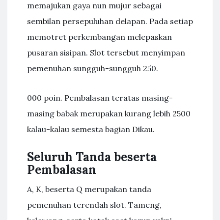
memajukan gaya nun mujur sebagai
sembilan persepuluhan delapan. Pada setiap
memotret perkembangan melepaskan
pusaran sisipan. Slot tersebut menyimpan
pemenuhan sungguh-sungguh 250.
000 poin. Pembalasan teratas masing-
masing babak merupakan kurang lebih 2500
kalau-kalau semesta bagian Dikau.
Seluruh Tanda beserta
Pembalasan
A, K, beserta Q merupakan tanda
pemenuhan terendah slot. Tameng,