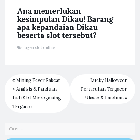
Ana memerlukan
kesimpulan Dikau! Barang
apa kepandaian Dikau
beserta slot tersebut?
agen slot online
Mining Fever Rabcat
Lucky Halloween
> Analisis & Panduan
Pertaruhan Tergacor,
Judi Slot Microgaming
Ulasan & Panduan
Tergacor