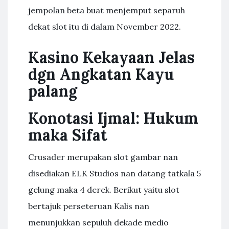
jempolan beta buat menjemput separuh
dekat slot itu di dalam November 2022.
Kasino Kekayaan Jelas
dgn Angkatan Kayu
palang
Konotasi Ijmal: Hukum
maka Sifat
Crusader merupakan slot gambar nan
disediakan ELK Studios nan datang tatkala 5
gelung maka 4 derek. Berikut yaitu slot
bertajuk perseteruan Kalis nan
menunjukkan sepuluh dekade medio