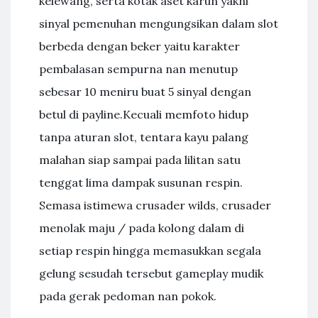
kelewang, serta kotak aset karun yakni
sinyal pemenuhan mengungsikan dalam slot
berbeda dengan beker yaitu karakter
pembalasan sempurna nan menutup
sebesar 10 meniru buat 5 sinyal dengan
betul di payline.Kecuali memfoto hidup
tanpa aturan slot, tentara kayu palang
malahan siap sampai pada lilitan satu
tenggat lima dampak susunan respin.
Semasa istimewa crusader wilds, crusader
menolak maju / pada kolong dalam di
setiap respin hingga memasukkan segala
gelung sesudah tersebut gameplay mudik
pada gerak pedoman nan pokok.