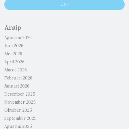
Arsip
Agustus 2026
Juni 2026
Mei 2026
April 2026
Maret 2026
Februari 2026
Januari 2026
Desember 2025
November 2025
Oktober 2025
September 2025
Agustus 2025