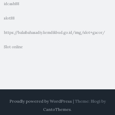
idcash88
slot88
https://balaibahasadiy.kemdikbud.go.id/img/slot+gacor/
Slot online
Proudly powered by WordPress
|
Theme: Blogi by
CantoThemes
.