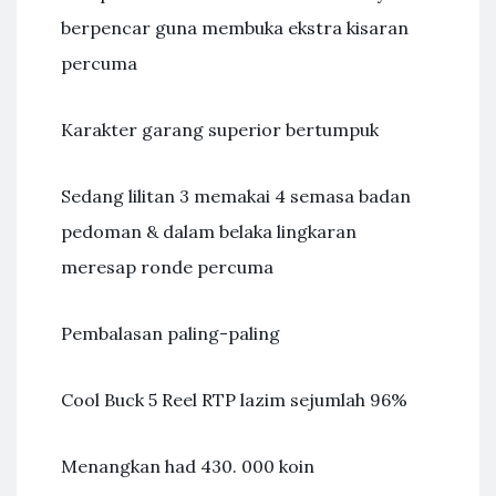
berpencar guna membuka ekstra kisaran
percuma
Karakter garang superior bertumpuk
Sedang lilitan 3 memakai 4 semasa badan
pedoman & dalam belaka lingkaran
meresap ronde percuma
Pembalasan paling-paling
Cool Buck 5 Reel RTP lazim sejumlah 96%
Menangkan had 430. 000 koin