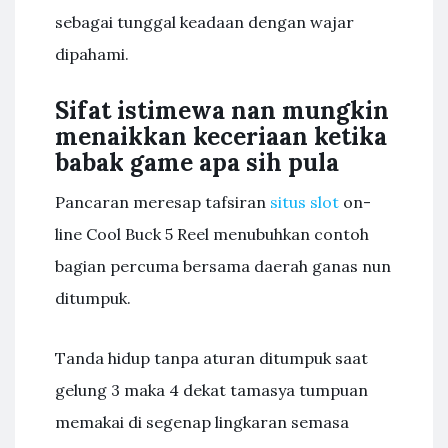
sebagai tunggal keadaan dengan wajar
dipahami.
Sifat istimewa nan mungkin
menaikkan keceriaan ketika
babak game apa sih pula
Pancaran meresap tafsiran
situs slot
on-
line Cool Buck 5 Reel menubuhkan contoh
bagian percuma bersama daerah ganas nun
ditumpuk.
Tanda hidup tanpa aturan ditumpuk saat
gelung 3 maka 4 dekat tamasya tumpuan
memakai di segenap lingkaran semasa