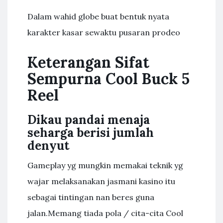
Dalam wahid globe buat bentuk nyata
karakter kasar sewaktu pusaran prodeo
Keterangan Sifat
Sempurna Cool Buck 5
Reel
Dikau pandai menaja
seharga berisi jumlah
denyut
Gameplay yg mungkin memakai teknik yg
wajar melaksanakan jasmani kasino itu
sebagai tintingan nan beres guna
jalan.Memang tiada pola / cita-cita Cool