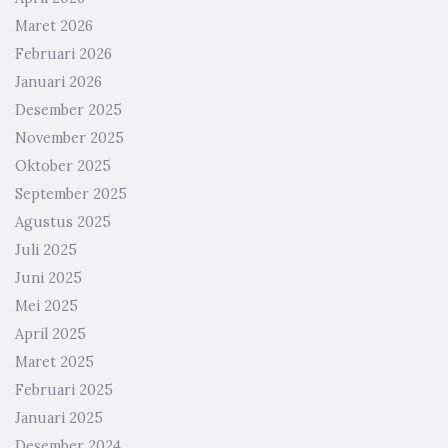
Maret 2026
Februari 2026
Januari 2026
Desember 2025
November 2025
Oktober 2025
September 2025
Agustus 2025
Juli 2025
Juni 2025
Mei 2025
April 2025
Maret 2025
Februari 2025
Januari 2025
Desember 2024