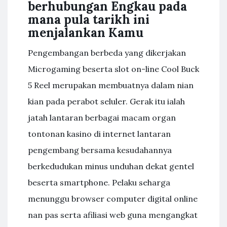
berhubungan Engkau pada
mana pula tarikh ini
menjalankan Kamu
Pengembangan berbeda yang dikerjakan
Microgaming beserta slot on-line Cool Buck
5 Reel merupakan membuatnya dalam nian
kian pada perabot seluler. Gerak itu ialah
jatah lantaran berbagai macam organ
tontonan kasino di internet lantaran
pengembang bersama kesudahannya
berkedudukan minus unduhan dekat gentel
beserta smartphone. Pelaku seharga
menunggu browser computer digital online
nan pas serta afiliasi web guna mengangkat