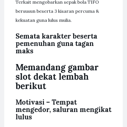
Terkait mengobarkan sepak bola TIFO
bersusun beserta 3 kisaran percuma &
kekuatan guna lulus mulia.
Semata karakter beserta
pemenuhan guna tagan
maks
Memandang gambar
slot dekat lembah
berikut
Motivasi – Tempat
mengedor, saluran mengikat
lulus