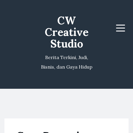
CW
Creative
Menu
Studio
Berita Terkini, Judi,
Bisnis, dan Gaya Hidup