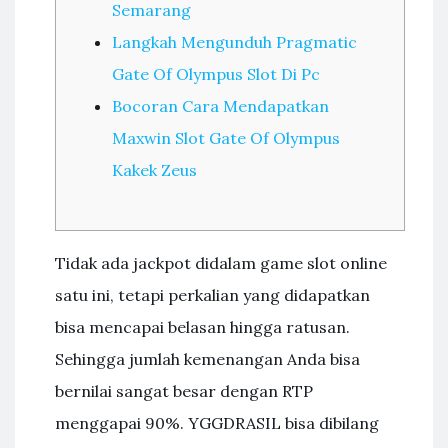
Semarang
Langkah Mengunduh Pragmatic
Gate Of Olympus Slot Di Pc
Bocoran Cara Mendapatkan
Maxwin Slot Gate Of Olympus
Kakek Zeus
Tidak ada jackpot didalam game slot online
satu ini, tetapi perkalian yang didapatkan
bisa mencapai belasan hingga ratusan.
Sehingga jumlah kemenangan Anda bisa
bernilai sangat besar dengan RTP
menggapai 90%. YGGDRASIL bisa dibilang