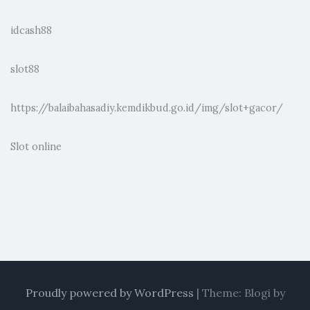
idcash88
slot88
https://balaibahasadiy.kemdikbud.go.id/img/slot+gacor/
Slot online
Proudly powered by WordPress
|
Theme: Blogi by