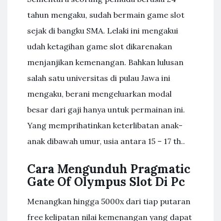
tahun mengaku, sudah bermain game slot
sejak di bangku SMA. Lelaki ini mengakui
udah ketagihan game slot dikarenakan
menjanjikan kemenangan. Bahkan lulusan
salah satu universitas di pulau Jawa ini
mengaku, berani mengeluarkan modal
besar dari gaji hanya untuk permainan ini.
Yang memprihatinkan keterlibatan anak-
anak dibawah umur, usia antara 15 – 17 th..
Cara Mengunduh Pragmatic
Gate Of Olympus Slot Di Pc
Menangkan hingga 5000x dari tiap putaran
free kelipatan nilai kemenangan yang dapat