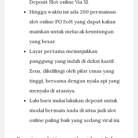
Deposit Slot online Via Xl.
Hingga waktu ini ada 200 permainan
slot online PG Soft yang dapat kalian
mainkan untuk melacak keuntungan
yang besar.
Layar pertama menunjukkan
panggung yang indah di dekat kastil
Zeus, dikelilingi oleh pilar emas yang
tinggi, bersama dengan nyala api yang
menyala di atasnya.
Lalu baru mulai lakukan deposit untuk
modal bermain Anda di situs judi slot
online paling baik yang sedang viral ini.