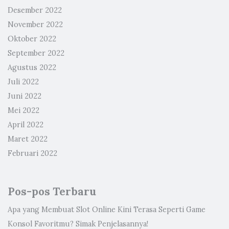
Desember 2022
November 2022
Oktober 2022
September 2022
Agustus 2022
Juli 2022
Juni 2022
Mei 2022
April 2022
Maret 2022
Februari 2022
Pos-pos Terbaru
Apa yang Membuat Slot Online Kini Terasa Seperti Game
Konsol Favoritmu? Simak Penjelasannya!