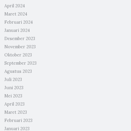
April 2024
Maret 2024
Februari 2024
Januari 2024
Desember 2023
November 2023
Oktober 2023
September 2023
Agustus 2023
Juli 2023
Juni 2023
Mei 2023
April 2023
Maret 2023
Februari 2023
Januari 2023