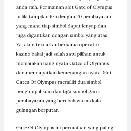
anda raih. Permainan slot Gate of Olympus
miliki tampilan 6×5 dengan 20 pembayaran
yang mana tiap simbol dapat lenyap dan
juga digantikan dengan simbol yang atas.
Ya, akun terdaftar bersama operator
kasino bakal jadi salah satu pilihan untuk
memainkan uang nyata Gates of Olympus
dan mendapatkan kemenangan nyata. Slot
Gates Of Olympus memiliki dua simbol
pengumpul koin dan tiga simbol garis
pembayaran yang berubah warna kala
gulungan berputar.
Gate Of Olympus ini permainan yang paling