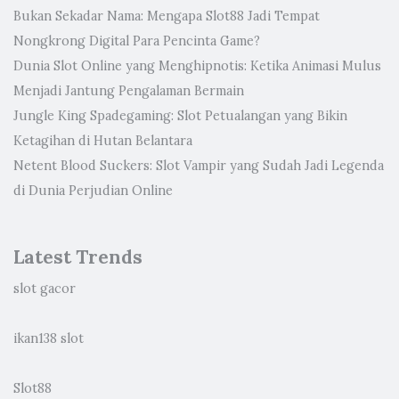
Bukan Sekadar Nama: Mengapa Slot88 Jadi Tempat
Nongkrong Digital Para Pencinta Game?
Dunia Slot Online yang Menghipnotis: Ketika Animasi Mulus
Menjadi Jantung Pengalaman Bermain
Jungle King Spadegaming: Slot Petualangan yang Bikin
Ketagihan di Hutan Belantara
Netent Blood Suckers: Slot Vampir yang Sudah Jadi Legenda
di Dunia Perjudian Online
Latest Trends
slot gacor
ikan138 slot
Slot88