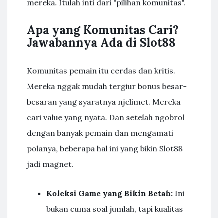
mereka. Itulah inti dari "pilihan komunitas".
Apa yang Komunitas Cari?
Jawabannya Ada di Slot88
Komunitas pemain itu cerdas dan kritis.
Mereka nggak mudah tergiur bonus besar-
besaran yang syaratnya njelimet. Mereka
cari value yang nyata. Dan setelah ngobrol
dengan banyak pemain dan mengamati
polanya, beberapa hal ini yang bikin Slot88
jadi magnet.
Koleksi Game yang Bikin Betah:
Ini
bukan cuma soal jumlah, tapi kualitas