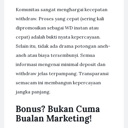
Komunitas sangat menghargai kecepatan
withdraw. Proses yang cepat (sering kali
dipromosikan sebagai WD instan atau
cepat) adalah bukti nyata kepercayaan.
Selain itu, tidak ada drama potongan aneh-
aneh atau biaya tersembunyi. Semua
informasi mengenai minimal deposit dan
withdraw jelas terpampang. Transparansi
semacam ini membangun kepercayaan
jangka panjang.
Bonus? Bukan Cuma
Bualan Marketing!