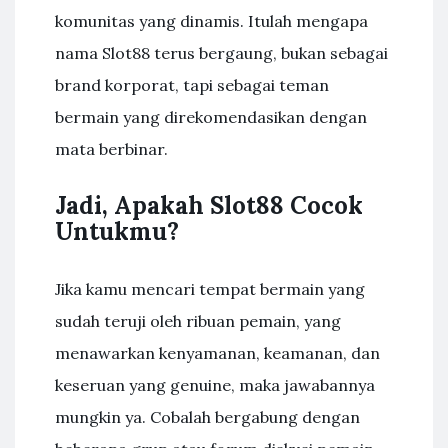
komunitas yang dinamis. Itulah mengapa
nama Slot88 terus bergaung, bukan sebagai
brand korporat, tapi sebagai teman
bermain yang direkomendasikan dengan
mata berbinar.
Jadi, Apakah Slot88 Cocok
Untukmu?
Jika kamu mencari tempat bermain yang
sudah teruji oleh ribuan pemain, yang
menawarkan kenyamanan, keamanan, dan
keseruan yang genuine, maka jawabannya
mungkin ya. Cobalah bergabung dengan