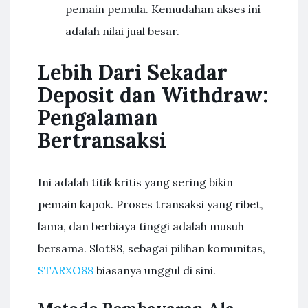
pemain pemula. Kemudahan akses ini
adalah nilai jual besar.
Lebih Dari Sekadar
Deposit dan Withdraw:
Pengalaman
Bertransaksi
Ini adalah titik kritis yang sering bikin
pemain kapok. Proses transaksi yang ribet,
lama, dan berbiaya tinggi adalah musuh
bersama. Slot88, sebagai pilihan komunitas,
STARXO88
biasanya unggul di sini.