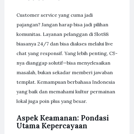
Customer service yang cuma jadi
pajangan? Jangan harap bisa jadi pilihan
komunitas. Layanan pelanggan di Slot88
biasanya 24/7 dan bisa diakses melalui live
chat yang responsif. Yang lebih penting, CS-
nya dianggap solutif—bisa menyelesaikan
masalah, bukan sekadar memberi jawaban
templat. Kemampuan berbahasa Indonesia
yang baik dan memahami kultur permainan
lokal juga poin plus yang besar.
Aspek Keamanan: Pondasi
Utama Kepercayaan