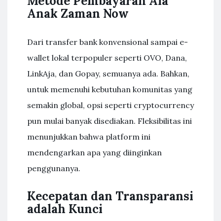
Metode Pembayaran Ala
Anak Zaman Now
Dari transfer bank konvensional sampai e-
wallet lokal terpopuler seperti OVO, Dana,
LinkAja, dan Gopay, semuanya ada. Bahkan,
untuk memenuhi kebutuhan komunitas yang
semakin global, opsi seperti cryptocurrency
pun mulai banyak disediakan. Fleksibilitas ini
menunjukkan bahwa platform ini
mendengarkan apa yang diinginkan
penggunanya.
Kecepatan dan Transparansi
adalah Kunci