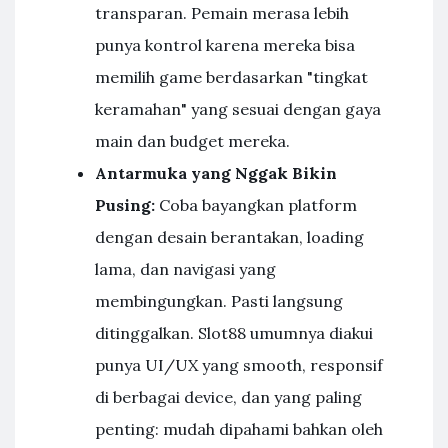
transparan. Pemain merasa lebih
punya kontrol karena mereka bisa
memilih game berdasarkan "tingkat
keramahan" yang sesuai dengan gaya
main dan budget mereka.
Antarmuka yang Nggak Bikin
Pusing:
Coba bayangkan platform
dengan desain berantakan, loading
lama, dan navigasi yang
membingungkan. Pasti langsung
ditinggalkan. Slot88 umumnya diakui
punya UI/UX yang smooth, responsif
di berbagai device, dan yang paling
penting: mudah dipahami bahkan oleh