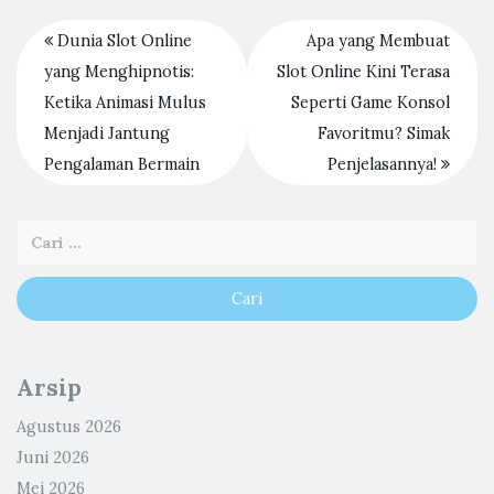
Dunia Slot Online
Apa yang Membuat
yang Menghipnotis:
Slot Online Kini Terasa
Ketika Animasi Mulus
Seperti Game Konsol
Menjadi Jantung
Favoritmu? Simak
Pengalaman Bermain
Penjelasannya!
Arsip
Agustus 2026
Juni 2026
Mei 2026