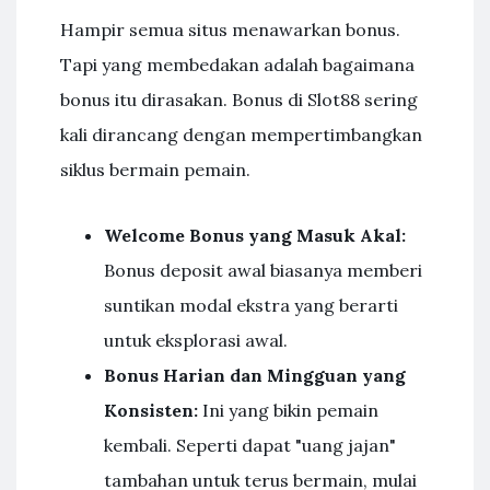
Hampir semua situs menawarkan bonus.
Tapi yang membedakan adalah bagaimana
bonus itu dirasakan. Bonus di Slot88 sering
kali dirancang dengan mempertimbangkan
siklus bermain pemain.
Welcome Bonus yang Masuk Akal:
Bonus deposit awal biasanya memberi
suntikan modal ekstra yang berarti
untuk eksplorasi awal.
Bonus Harian dan Mingguan yang
Konsisten:
Ini yang bikin pemain
kembali. Seperti dapat "uang jajan"
tambahan untuk terus bermain, mulai