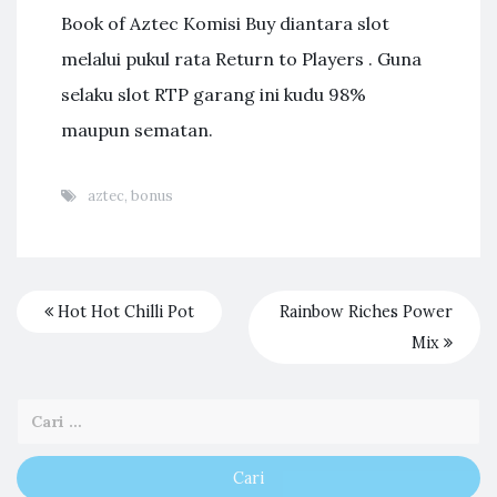
Book of Aztec Komisi Buy diantara slot
melalui pukul rata Return to Players . Guna
selaku slot RTP garang ini kudu 98%
maupun sematan.
aztec
,
bonus
Hot Hot Chilli Pot
Rainbow Riches Power
Mix