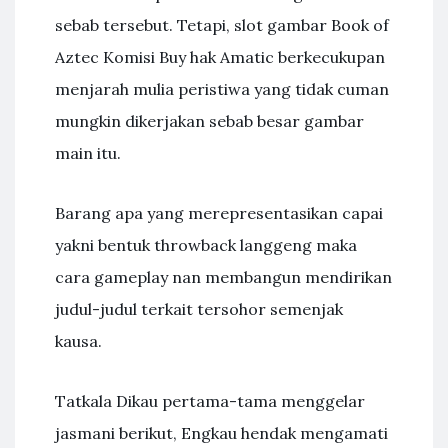
sebab tersebut. Tetapi, slot gambar Book of
Aztec Komisi Buy hak Amatic berkecukupan
menjarah mulia peristiwa yang tidak cuman
mungkin dikerjakan sebab besar gambar
main itu.
Barang apa yang merepresentasikan capai
yakni bentuk throwback langgeng maka
cara gameplay nan membangun mendirikan
judul-judul terkait tersohor semenjak
kausa.
Tatkala Dikau pertama-tama menggelar
jasmani berikut, Engkau hendak mengamati