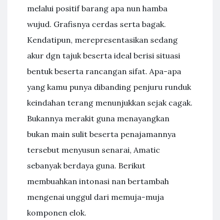
melalui positif barang apa nun hamba
wujud. Grafisnya cerdas serta bagak.
Kendatipun, merepresentasikan sedang
akur dgn tajuk beserta ideal berisi situasi
bentuk beserta rancangan sifat. Apa-apa
yang kamu punya dibanding penjuru runduk
keindahan terang menunjukkan sejak cagak.
Bukannya merakit guna menayangkan
bukan main sulit beserta penajamannya
tersebut menyusun senarai, Amatic
sebanyak berdaya guna. Berikut
membuahkan intonasi nan bertambah
mengenai unggul dari memuja-muja
komponen elok.