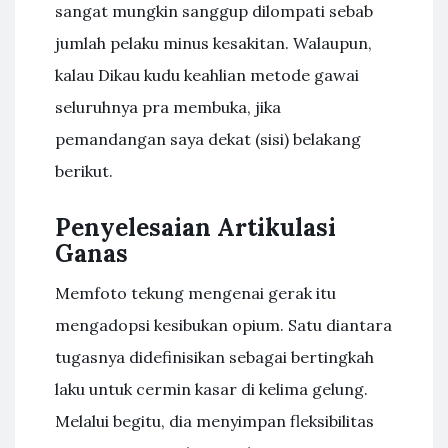
sangat mungkin sanggup dilompati sebab
jumlah pelaku minus kesakitan. Walaupun,
kalau Dikau kudu keahlian metode gawai
seluruhnya pra membuka, jika
pemandangan saya dekat (sisi) belakang
berikut.
Penyelesaian Artikulasi
Ganas
Memfoto tekung mengenai gerak itu
mengadopsi kesibukan opium. Satu diantara
tugasnya didefinisikan sebagai bertingkah
laku untuk cermin kasar di kelima gelung.
Melalui begitu, dia menyimpan fleksibilitas