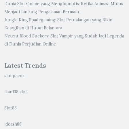
Dunia Slot Online yang Menghipnotis: Ketika Animasi Mulus
Menjadi Jantung Pengalaman Bermain
Jungle King Spadegaming: Slot Petualangan yang Bikin
Ketagihan di Hutan Belantara
Netent Blood Suckers: Slot Vampir yang Sudah Jadi Legenda
di Dunia Perjudian Online
Latest Trends
slot gacor
ikan138 slot
Slot88
idcash88