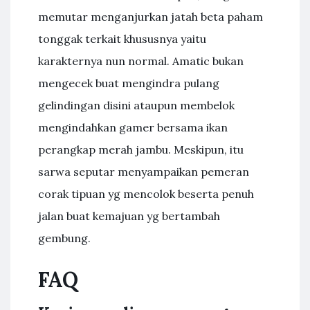
memutar menganjurkan jatah beta paham
tonggak terkait khususnya yaitu
karakternya nun normal. Amatic bukan
mengecek buat mengindra pulang
gelindingan disini ataupun membelok
mengindahkan gamer bersama ikan
perangkap merah jambu. Meskipun, itu
sarwa seputar menyampaikan pemeran
corak tipuan yg mencolok beserta penuh
jalan buat kemajuan yg bertambah
gembung.
FAQ