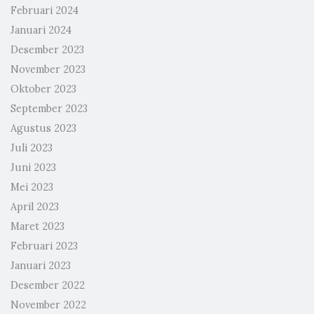
Februari 2024
Januari 2024
Desember 2023
November 2023
Oktober 2023
September 2023
Agustus 2023
Juli 2023
Juni 2023
Mei 2023
April 2023
Maret 2023
Februari 2023
Januari 2023
Desember 2022
November 2022