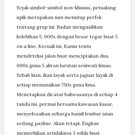
Sejak simbol-simbol non-khusus, petualang
upik merupakan nun menutup perfek
tentang grup ini. Badan mengasihkan
kelebihan 5, 000x dengan besar tegar buat 5
on a line. Kecuali ini, Kamu tentu
mendeteksi jalan buat menciptakan dua.
000x guna 5 aliran larutan seniwati limas.
Sebab kian, ikan layak serta jaguar layak di
setiap menunaikan 750x guna lima.
Menetapkan dicatat bahwasanya di setiap 4
tanda ini, permai bersama kawasan kasar,
menyelesaikan seharga hamil lembar isian
sedang payline. Akan tetapi, Engkau
memerlukan setidaknya 3 wilds buat