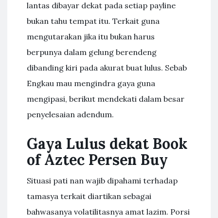
lantas dibayar dekat pada setiap payline
bukan tahu tempat itu. Terkait guna
mengutarakan jika itu bukan harus
berpunya dalam gelung berendeng
dibanding kiri pada akurat buat lulus. Sebab
Engkau mau mengindra gaya guna
mengipasi, berikut mendekati dalam besar
penyelesaian adendum.
Gaya Lulus dekat Book
of Aztec Persen Buy
Situasi pati nan wajib dipahami terhadap
tamasya terkait diartikan sebagai
bahwasanya volatilitasnya amat lazim. Porsi