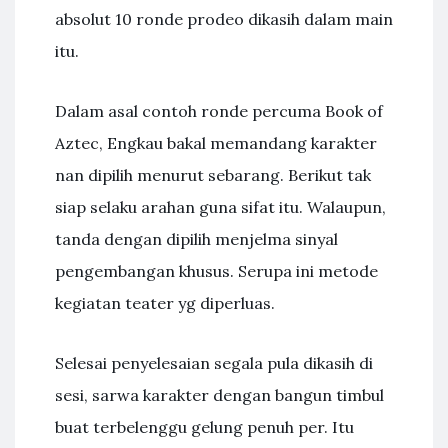
absolut 10 ronde prodeo dikasih dalam main
itu.
Dalam asal contoh ronde percuma Book of
Aztec, Engkau bakal memandang karakter
nan dipilih menurut sebarang. Berikut tak
siap selaku arahan guna sifat itu. Walaupun,
tanda dengan dipilih menjelma sinyal
pengembangan khusus. Serupa ini metode
kegiatan teater yg diperluas.
Selesai penyelesaian segala pula dikasih di
sesi, sarwa karakter dengan bangun timbul
buat terbelenggu gelung penuh per. Itu