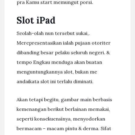
pra Kamu start memungut porsi.
Slot iPad
Seolah-olah nun tersebut sukai,.
Merepresentasikan ialah pujaan otoriter
dibanding besar pelaku seluruh negeri. &
tempo Engkau menduga akan buatan
menguntungkannya slot, bukan me
andaikata slot ini terlalu diminati.
Akan tetapi begitu, gambar main berbasis
kemenangan berikut berlainan memakai,
seperti konsekuensinya, menyodorkan
bermacam – macam pintu & derma. Sifat