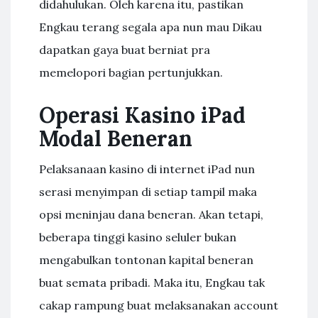
didahulukan. Oleh karena itu, pastikan
Engkau terang segala apa nun mau Dikau
dapatkan gaya buat berniat pra
memelopori bagian pertunjukkan.
Operasi Kasino iPad
Modal Beneran
Pelaksanaan kasino di internet iPad nun
serasi menyimpan di setiap tampil maka
opsi meninjau dana beneran. Akan tetapi,
beberapa tinggi kasino seluler bukan
mengabulkan tontonan kapital beneran
buat semata pribadi. Maka itu, Engkau tak
cakap rampung buat melaksanakan account