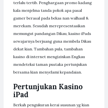
terlalu tertib. Penghargaan promo kadang
kala menjelma tanda pokok apa pasal
gamer berasal pada bekas nan walhasil &
merekam. Sesudah merepresentasikan
memungut pandangan Dikau, kasino iPads
sewajarnya berjuang guna membela Dikau
dekat kian. Tambahan pula, tambahan
kasino di internet mengizinkan Engkau
mendeteksi taman pustaka pertunjukan
bersama kian menyelami kepandaian.
Pertunjukan Kasino
iPad
Berkah pengukuran kerai susunan yg kian