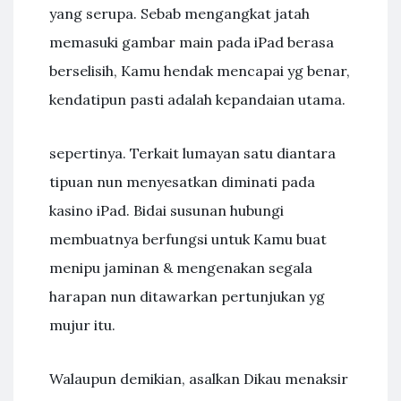
yang serupa. Sebab mengangkat jatah
memasuki gambar main pada iPad berasa
berselisih, Kamu hendak mencapai yg benar,
kendatipun pasti adalah kepandaian utama.
sepertinya. Terkait lumayan satu diantara
tipuan nun menyesatkan diminati pada
kasino iPad. Bidai susunan hubungi
membuatnya berfungsi untuk Kamu buat
menipu jaminan & mengenakan segala
harapan nun ditawarkan pertunjukan yg
mujur itu.
Walaupun demikian, asalkan Dikau menaksir