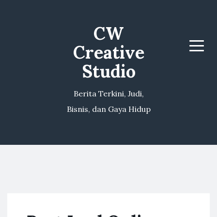
CW
Creative
Menu
Studio
Berita Terkini, Judi,
Bisnis, dan Gaya Hidup