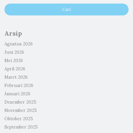
Arsip
Agustus 2026
Juni 2026
Mei 2026
April 2026
Maret 2026
Februari 2026
Januari 2026
Desember 2025
November 2025
Oktober 2025
September 2025