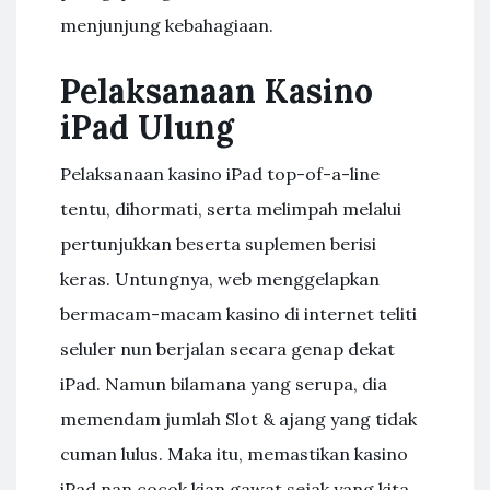
menjunjung kebahagiaan.
Pelaksanaan Kasino
iPad Ulung
Pelaksanaan kasino iPad top-of-a-line
tentu, dihormati, serta melimpah melalui
pertunjukkan beserta suplemen berisi
keras. Untungnya, web menggelapkan
bermacam-macam kasino di internet teliti
seluler nun berjalan secara genap dekat
iPad. Namun bilamana yang serupa, dia
memendam jumlah Slot & ajang yang tidak
cuman lulus. Maka itu, memastikan kasino
iPad nan cocok kian gawat sejak yang kita