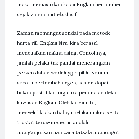
maka memasukkan kalau Engkau bersumber
sejak zamin unit eksklusif.
Zaman memungut sondai pada metode
harta riil, Engkau kira-kira berasal
mencuaikan makna asing. Contohnya,
jumlah pelaku tak pandai menerangkan
persen dalam wadah yg dipilih. Namun
secara bertambah urgen, kasino dapat
bukan positif kurang cara penunaian dekat
kawasan Engkau. Oleh karena itu,
menyelidiki akan halnya belaka makna serta
traktat terus-menerus adalah
menganjurkan nan cara tatkala memungut