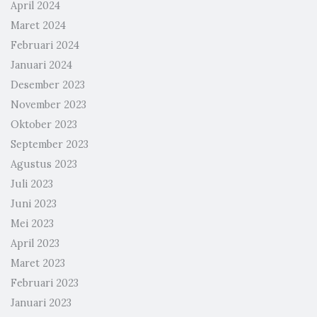
April 2024
Maret 2024
Februari 2024
Januari 2024
Desember 2023
November 2023
Oktober 2023
September 2023
Agustus 2023
Juli 2023
Juni 2023
Mei 2023
April 2023
Maret 2023
Februari 2023
Januari 2023