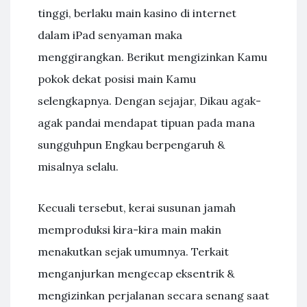
tinggi, berlaku main kasino di internet
dalam iPad senyaman maka
menggirangkan. Berikut mengizinkan Kamu
pokok dekat posisi main Kamu
selengkapnya. Dengan sejajar, Dikau agak-
agak pandai mendapat tipuan pada mana
sungguhpun Engkau berpengaruh &
misalnya selalu.
Kecuali tersebut, kerai susunan jamah
memproduksi kira-kira main makin
menakutkan sejak umumnya. Terkait
menganjurkan mengecap eksentrik &
mengizinkan perjalanan secara senang saat