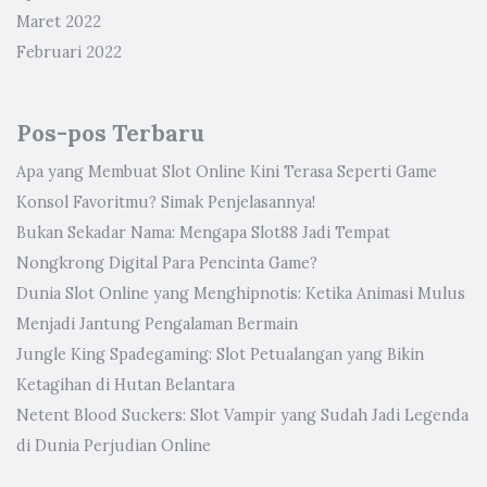
Maret 2022
Februari 2022
Pos-pos Terbaru
Apa yang Membuat Slot Online Kini Terasa Seperti Game
Konsol Favoritmu? Simak Penjelasannya!
Bukan Sekadar Nama: Mengapa Slot88 Jadi Tempat
Nongkrong Digital Para Pencinta Game?
Dunia Slot Online yang Menghipnotis: Ketika Animasi Mulus
Menjadi Jantung Pengalaman Bermain
Jungle King Spadegaming: Slot Petualangan yang Bikin
Ketagihan di Hutan Belantara
Netent Blood Suckers: Slot Vampir yang Sudah Jadi Legenda
di Dunia Perjudian Online