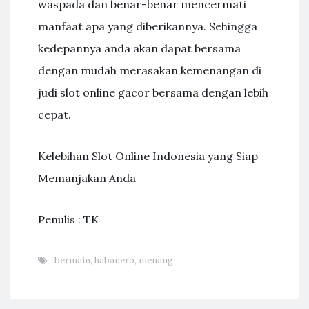
waspada dan benar-benar mencermati
manfaat apa yang diberikannya. Sehingga
kedepannya anda akan dapat bersama
dengan mudah merasakan kemenangan di
judi slot online gacor bersama dengan lebih
cepat.
Kelebihan Slot Online Indonesia yang Siap
Memanjakan Anda
Penulis : TK
bermain
,
habanero
,
menang