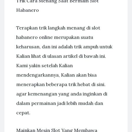
Trik Cara Menang Saat Bermain Slot
Habanero
Terapkan trik langkah menang di slot
habanero online merupakan suatu
keharusan, dan ini adalah trik ampuh untuk
Kalian lihat di ulasan artikel di bawah ini.
Kami yakin setelah Kalian
mendengarkannya, Kalian akan bisa
menerapkan beberapa trik hebat di sini.
agar kemenangan yang anda inginkan di
dalam permainan jadi lebih mudah dan
cepat.
Mainkan Mesin Slot Yang Membawa