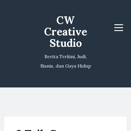
CW
Creative
Menu
Studio
Berita Terkini, Judi,
Bisnis, dan Gaya Hidup