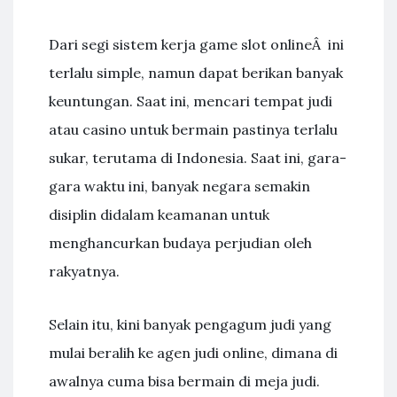
Dari segi sistem kerja game slot onlineÂ ini
terlalu simple, namun dapat berikan banyak
keuntungan. Saat ini, mencari tempat judi
atau casino untuk bermain pastinya terlalu
sukar, terutama di Indonesia. Saat ini, gara-
gara waktu ini, banyak negara semakin
disiplin didalam keamanan untuk
menghancurkan budaya perjudian oleh
rakyatnya.
Selain itu, kini banyak pengagum judi yang
mulai beralih ke agen judi online, dimana di
awalnya cuma bisa bermain di meja judi.