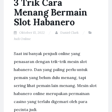
3 Trik Cara
Menang Bermain
Slot Habanero
Oktober 15, 2022
Daniel Clark
Judi Online
Saat ini banyak penjudi online yang
penasaran dengan trik-trik mesin slot
habanero. Dan yang paling perlu untuk
pemain yang belum dulu menang, tapi
sering lihat pemain lain menang. Mesin slot
habanero online merupakan permainan
casino yang terlalu digemari oleh para
pecinta judi.