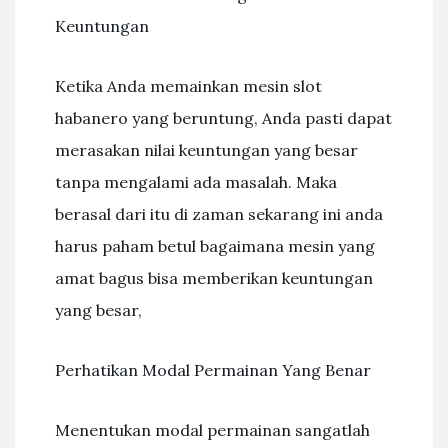
Keuntungan
Ketika Anda memainkan mesin slot
habanero yang beruntung, Anda pasti dapat
merasakan nilai keuntungan yang besar
tanpa mengalami ada masalah. Maka
berasal dari itu di zaman sekarang ini anda
harus paham betul bagaimana mesin yang
amat bagus bisa memberikan keuntungan
yang besar,
Perhatikan Modal Permainan Yang Benar
Menentukan modal permainan sangatlah