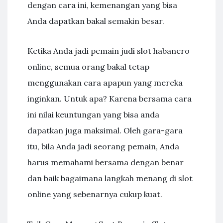
dengan cara ini, kemenangan yang bisa
Anda dapatkan bakal semakin besar.
Ketika Anda jadi pemain judi slot habanero
online, semua orang bakal tetap
menggunakan cara apapun yang mereka
inginkan. Untuk apa? Karena bersama cara
ini nilai keuntungan yang bisa anda
dapatkan juga maksimal. Oleh gara-gara
itu, bila Anda jadi seorang pemain, Anda
harus memahami bersama dengan benar
dan baik bagaimana langkah menang di slot
online yang sebenarnya cukup kuat.